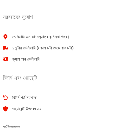
লবণ
চা
(ভ্যাকুয়াম)
500gm
সরবরাহের সুযোগ
৫০০গ্রাম
quantity
quantity
ডেলিভারি এলাকা: শুধুমাত্র কুমিল্লা শহর।
১ ঘন্টায় ডেলিভারি (সকাল ৮টা থেকে রাত ৮টা)
ক্যাশ অন ডেলিভারি
রিটার্ন এবং ওয়ারেন্টি
রিটার্ন শর্ত সাপেক্ষে
ওয়্যারেন্টি উপলব্ধ নয়
সুখীবাজার