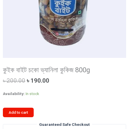
কুইক বাইট চকো ভ্যানিলা কুকিজ 800g
Original
Current
৳
200.00
৳
190.00
price
price
was:
is:
Availability:
In stock
৳ 200.00.
৳ 190.00.
কুইক
Add to cart
বাইট
চকো
Guaranteed Safe Checkout
ভ্যানিলা