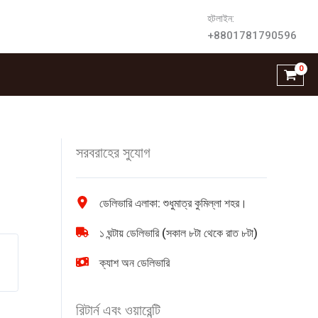
হটলাইন:
+8801781790596
সরবরাহের সুযোগ
ডেলিভারি এলাকা: শুধুমাত্র কুমিল্লা শহর।
১ ঘন্টায় ডেলিভারি (সকাল ৮টা থেকে রাত ৮টা)
ক্যাশ অন ডেলিভারি
রিটার্ন এবং ওয়ারেন্টি