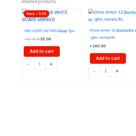
Related products
Save:
৳
5.00
ফ্যাবের কাস্তেল 12 Buntstifte 
পেট্রা হোয়াইট বোর্ড মার্কার Glaxy 1pc
পেন্সিল গোলাকার টিন
Original
Current
৳
40.00
৳
35.00
price
price
৳
240.00
was:
is:
Add to cart
৳ 40.00.
৳ 35.00.
Add to cart
পেট্রা
-
+
ফ্যাবের
হোয়াইট
-
+
কাস্তেল
বোর্ড
12
মার্কার
Buntstifte
Glaxy
রঙ
1pc
পেন্সিল
quantity
গোলাকার
টিন
quantity