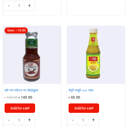
বিডি
BBQ
-
+
ফুড
Sauce
ভিনেগার
490
300ml
gm
quantity
quantity
Save:
৳
10.00
রুচি লাল মরিচের সস 360gm
রাঁধুনি কাসুন্দি ২৮৫ গ্রাম
Original
Current
৳
150.00
৳
140.00
৳
65.00
price
price
was:
is:
Add to cart
Add to cart
৳ 150.00.
৳ 140.00.
রুচি
রাঁধুনি
-
+
-
+
লাল
কাসুন্দি