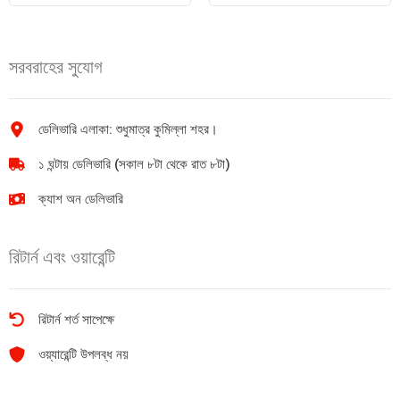
মরিচের
২৮৫
সস
গ্রাম
360gm
quantity
সরবরাহের সুযোগ
quantity
ডেলিভারি এলাকা: শুধুমাত্র কুমিল্লা শহর।
১ ঘন্টায় ডেলিভারি (সকাল ৮টা থেকে রাত ৮টা)
ক্যাশ অন ডেলিভারি
রিটার্ন এবং ওয়ারেন্টি
রিটার্ন শর্ত সাপেক্ষে
ওয়্যারেন্টি উপলব্ধ নয়