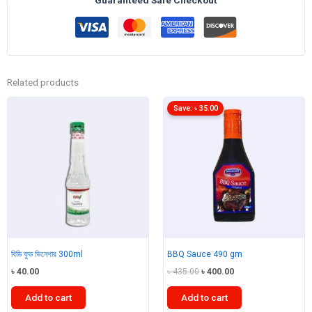
quantity
Related products
Save:
৳
35.00
বিডি ফুড ভিনেগার 300ml
BBQ Sauce 490 gm
Original
Current
৳
40.00
৳
435.00
৳
400.00
price
price
was:
is:
Add to cart
Add to cart
৳ 435.00.
৳ 400.00.