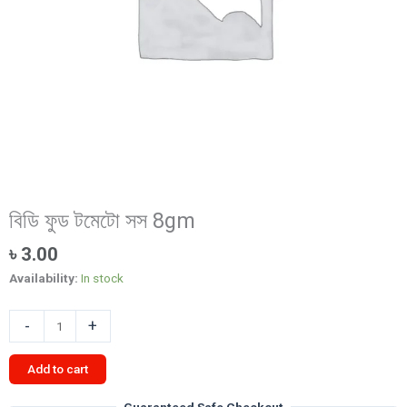
বিডি ফুড টমেটো সস 8gm
৳
3.00
Availability:
In stock
বিডি
-
+
ফুড
টমেটো
Add to cart
সস
8gm
Guaranteed Safe Checkout