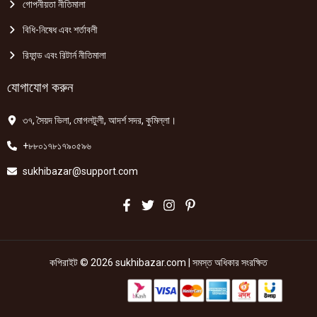
গোপনীয়তা নীতিমালা
বিধি-নিষেধ এবং শর্তাবলী
রিফান্ড এবং রিটার্ন নীতিমালা
যোগাযোগ করুন
৩৭, সৈয়দ ভিলা, মোগলটুলী, আদর্শ সদর, কুমিল্লা।
+৮৮০১৭৮১৭৯০৫৯৬
sukhibazar@support.com
কপিরাইট © 2026 sukhibazar.com | সমস্ত অধিকার সংরক্ষিত