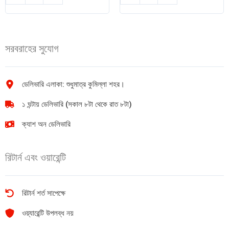
সুপার
মরিচ
প্রিমিয়াম
1kg
লবণ
quantity
(ভ্যাকুয়াম)
সরবরাহের সুযোগ
৫০০গ্রাম
quantity
ডেলিভারি এলাকা: শুধুমাত্র কুমিল্লা শহর।
১ ঘন্টায় ডেলিভারি (সকাল ৮টা থেকে রাত ৮টা)
ক্যাশ অন ডেলিভারি
রিটার্ন এবং ওয়ারেন্টি
রিটার্ন শর্ত সাপেক্ষে
ওয়্যারেন্টি উপলব্ধ নয়