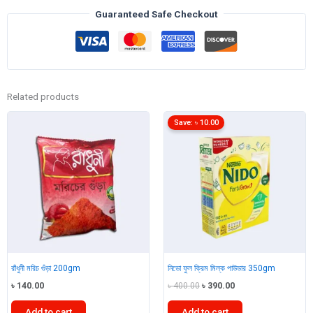
quantity
Guaranteed Safe Checkout
Related products
Save:
৳
10.00
রাঁধুনী মরিচ গুঁড়া 200gm
নিডো ফুল ক্রিম মিল্ক পাউডার 350gm
Original
Current
৳
140.00
৳
400.00
৳
390.00
price
price
was:
is:
Add to cart
Add to cart