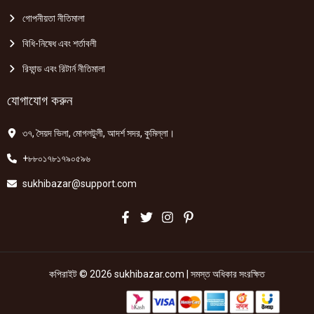
গোপনীয়তা নীতিমালা
বিধি-নিষেধ এবং শর্তাবলী
রিফান্ড এবং রিটার্ন নীতিমালা
যোগাযোগ করুন
৩৭, সৈয়দ ভিলা, মোগলটুলী, আদর্শ সদর, কুমিল্লা।
+৮৮০১৭৮১৭৯০৫৯৬
sukhibazar@support.com
কপিরাইট © 2026 sukhibazar.com | সমস্ত অধিকার সংরক্ষিত