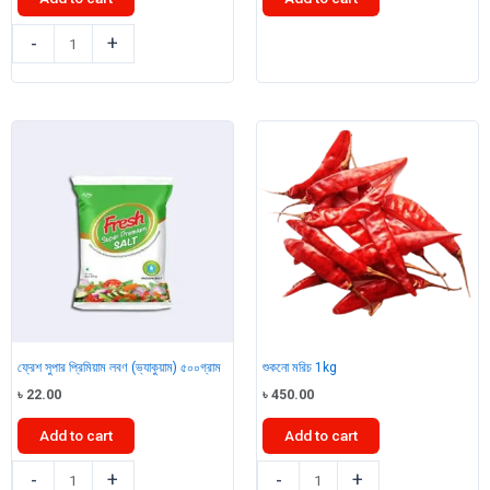
৳ 400.00.
৳ 390.00.
রাঁধুনী
নিডো
-
+
মরিচ
ফুল
গুঁড়া
ক্রিম
200gm
মিল্ক
quantity
পাউডার
350gm
quantity
ফ্রেশ সুপার প্রিমিয়াম লবণ (ভ্যাকুয়াম) ৫০০গ্রাম
শুকনো মরিচ 1kg
৳
22.00
৳
450.00
Add to cart
Add to cart
ফ্রেশ
শুকনো
-
+
-
+