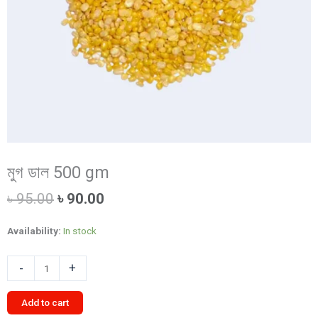
মুগ ডাল 500 gm
Original
Current
৳
95.00
৳
90.00
price
price
was:
is:
Availability:
In stock
৳ 95.00.
৳ 90.00.
মুগ
-
+
ডাল
500
Add to cart
gm