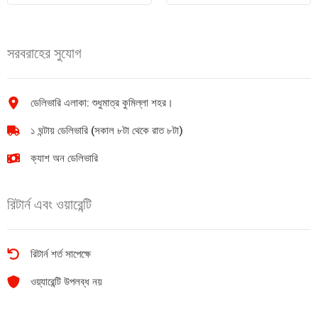
মশলা
মিক্স
50gm
150gm
quantity
quantity
সরবরাহের সুযোগ
ডেলিভারি এলাকা: শুধুমাত্র কুমিল্লা শহর।
১ ঘন্টায় ডেলিভারি (সকাল ৮টা থেকে রাত ৮টা)
ক্যাশ অন ডেলিভারি
রিটার্ন এবং ওয়ারেন্টি
রিটার্ন শর্ত সাপেক্ষে
ওয়্যারেন্টি উপলব্ধ নয়