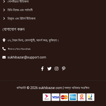
গোপনীয়তা নীতিমালা
বিধি-নিষেধ এবং শর্তাবলী
রিফান্ড এবং রিটার্ন নীতিমালা
যোগাযোগ করুন
৩৭, সৈয়দ ভিলা, মোগলটুলী, আদর্শ সদর, কুমিল্লা।
+৮৮০১৭৮১৭৯০৫৯৬
sukhibazar@support.com
কপিরাইট © 2026 sukhibazar.com | সমস্ত অধিকার সংরক্ষিত