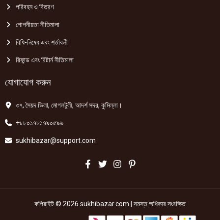
পরিবহন ও বিতরণ
গোপনীয়তা নীতিমালা
বিধি-নিষেধ এবং শর্তাবলী
রিফান্ড এবং রিটার্ন নীতিমালা
যোগাযোগ করুন
৩৭, সৈয়দ ভিলা, মোগলটুলী, আদর্শ সদর, কুমিল্লা।
+৮৮০১৭৮১৭৯০৫৯৬
sukhibazar@support.com
কপিরাইট © 2026 sukhibazar.com | সমস্ত অধিকার সংরক্ষিত