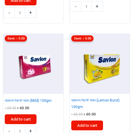
Add to cart
৳ 90.00.
৳ 80.00.
বসুন্ধরা
-
+
লাইফবয়
হ্যান্ড
-
+
লিকুইড
টাওয়েল
হ্যান্ডওয়াশ
বক্স
(Lemon
1pcs
Fresh)
quantity
Save:
৳
5.00
Save:
৳
5.00
170ml
quantity
স্যাভলন টয়লেট সাবান (Lemon Burst)
স্যাভলন টয়লেট সাবান (Mild) 100gm
100gm
Original
Current
৳
65.00
৳
60.00
price
price
Original
Current
৳
65.00
৳
60.00
was:
is:
Add to cart
price
price
৳ 65.00.
৳ 60.00.
was:
is:
Add to cart
৳ 65.00.
৳ 60.00.
স্যাভলন
-
+