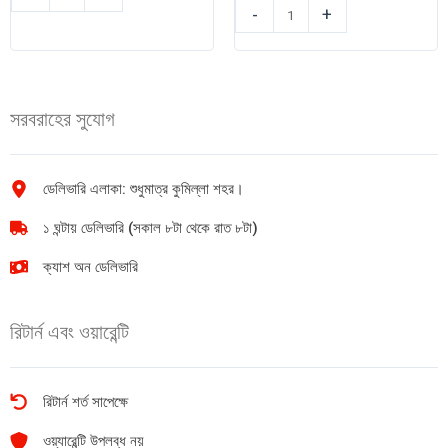
স্যাভলন
টয়লেট
-
+
টয়লেট
সাবান
সাবান
(Mild)
(Lemon
100gm
Burst)
quantity
সরবরাহের সুযোগ
100gm
quantity
ডেলিভারি এলাকা: শুধুমাত্র কুমিল্লা শহর।
১ ঘন্টায় ডেলিভারি (সকাল ৮টা থেকে রাত ৮টা)
ক্যাশ অন ডেলিভারি
রিটার্ন এবং ওয়ারেন্টি
রিটার্ন শর্ত সাপেক্ষে
ওয়্যারেন্টি উপলব্ধ নয়