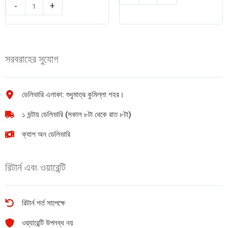
এ
গোল্ড
-
+
সি
টয়লেট
আই
টিস্যু
হ্যান্ডওয়াশ
1pcs
স্যাভলন
quantity
সরবরাহের সুযোগ
(Aloe
Vera)
200ml
quantity
ডেলিভারি এলাকা: শুধুমাত্র কুমিল্লা শহর।
১ ঘন্টায় ডেলিভারি (সকাল ৮টা থেকে রাত ৮টা)
ক্যাশ অন ডেলিভারি
রিটার্ন এবং ওয়ারেন্টি
রিটার্ন শর্ত সাপেক্ষে
ওয়্যারেন্টি উপলব্ধ নয়