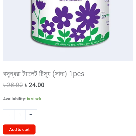
বসুন্ধরা টয়লেট টিস্যু (সাদা) 1pcs
Original
Current
৳
28.00
৳
24.00
price
price
was:
is:
Availability:
In stock
৳ 28.00.
৳ 24.00.
বসুন্ধরা
-
+
টয়লেট
টিস্যু
Add to cart
(সাদা)