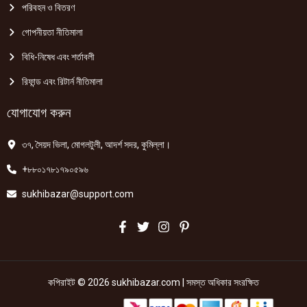
পরিবহন ও বিতরণ
গোপনীয়তা নীতিমালা
বিধি-নিষেধ এবং শর্তাবলী
রিফান্ড এবং রিটার্ন নীতিমালা
যোগাযোগ করুন
৩৭, সৈয়দ ভিলা, মোগলটুলী, আদর্শ সদর, কুমিল্লা।
+৮৮০১৭৮১৭৯০৫৯৬
sukhibazar@support.com
কপিরাইট © 2026 sukhibazar.com | সমস্ত অধিকার সংরক্ষিত