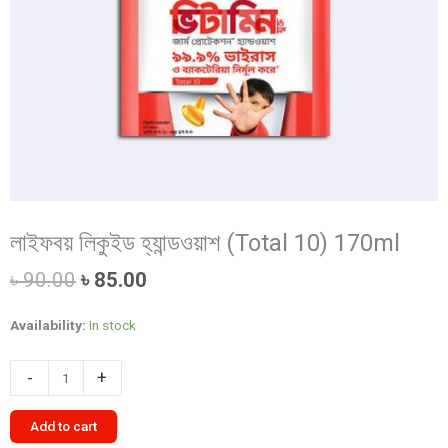
লাইফবয় লিকুইড হ্যান্ডওয়াশ (Total 10) 170ml
Original
Current
৳
90.00
৳
85.00
price
price
was:
is:
Availability:
In stock
৳ 90.00.
৳ 85.00.
লাইফবয়
-
+
লিকুইড
হ্যান্ডওয়াশ
Add to cart
(Total