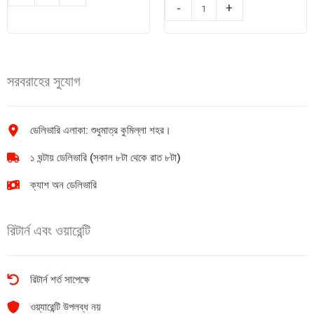
ডেটল
টয়লেট
-
+
লিকুইড
সাবান
হ্যান্ডওয়াশ
(Mild)
(Aloe
125gm
Vera)
quantity
সরবরাহের সুযোগ
200ml
quantity
ডেলিভারি এলাকা: শুধুমাত্র কুমিল্লা শহর।
১ ঘন্টায় ডেলিভারি (সকাল ৮টা থেকে রাত ৮টা)
ক্যাশ অন ডেলিভারি
রিটার্ন এবং ওয়ারেন্টি
রিটার্ন শর্ত সাপেক্ষে
ওয়্যারেন্টি উপলব্ধ নয়