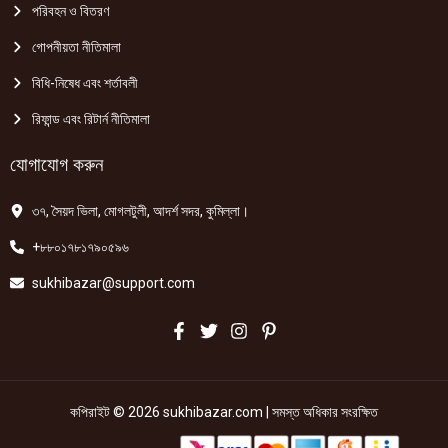
পরিবহন ও বিতরণ
গোপনীয়তা নীতিমালা
বিধি-নিষেধ এবং শর্তাবলী
রিফান্ড এবং রিটার্ন নীতিমালা
যোগাযোগ করুন
৩৭, সৈয়দ ভিলা, মোগলটুলী, আদর্শ সদর, কুমিল্লা।
+৮৮০১৭৮১৭৯০৫৯৬
sukhibazar@support.com
কপিরাইট © 2026 sukhibazar.com | সমস্ত অধিকার সংরক্ষিত