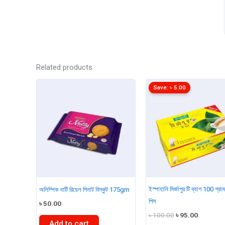
Related products
Save:
৳
5.00
ইস্পাহানি মির্জাপুর টি ব্যাগ 100 গ্র
অলিম্পিক নাটি রিয়েল পিনাট বিস্কুট 175gm
পিস
৳
50.00
Original
Current
৳
100.00
৳
95.00
price
price
Add to cart