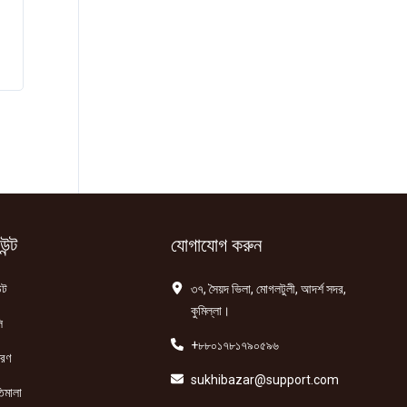
ন্ট
যোগাযোগ করুন
্ট
৩৭, সৈয়দ ভিলা, মোগলটুলী, আদর্শ সদর,
কুমিল্লা।
ি
+৮৮০১৭৮১৭৯০৫৯৬
তরণ
sukhibazar@support.com
িমালা