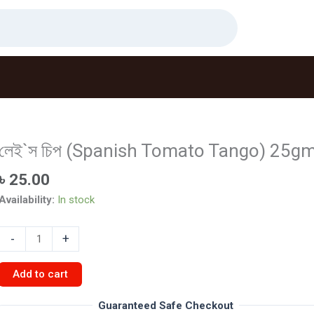
লেই`স চিপ (Spanish Tomato Tango) 25g
৳
25.00
Availability:
In stock
লেই`স
-
+
চিপ
(Spanish
Add to cart
Tomato
Tango)
Guaranteed Safe Checkout