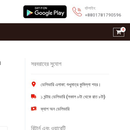
হটলাইন:
+8801781790596
m
সরবরাহের সুযোগ
ডেলিভারি এলাকা: শুধুমাত্র কুমিল্লা শহর।
১ ঘন্টায় ডেলিভারি (সকাল ৮টা থেকে রাত ৮টা)
ক্যাশ অন ডেলিভারি
রিটার্ন এবং ওয়ারেন্টি