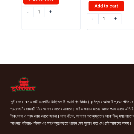
was:
is:
Add to cart
৳ 100.00.
৳ 95.00.
অলিম্পিক
-
+
ইস্পাহানি
নাটি
-
+
মির্জাপুর
রিয়েল
টি
পিনাট
ব্যাগ
বিস্কুট
100
175gm
গ্রাম
quantity
৫০
পিস
quantity
সুখীবাজার .কম একটি অনলাইন ভিত্তিক ই-কমার্স প্রতিষ্ঠান। কুমিল্লায় আমরাই প্রথম পরিবারে
প্রয়োজনিয় সামগ্রী নিয়ে আপনার হাতের নাগালে। সঠিক গুনগত মানের আসল পন্য ক্রয়ে অতিরি
টাকা,সময় ও শ্রম ব্যায় করতে হবেনা। সময় বাঁচান, আপনার শতব্যস্ততার মাঝে কিছু সময় যাতে
আপনার পরিবার-পরিজন এর সাথে ব্যয় করতে পারেন সেই সুযোগ করে দেওয়াই আমাদের লক্ষ্য।