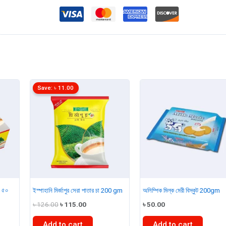
25gm
quantity
Save:
৳
11.00
াম ৫০
ইস্পাহানি মির্জাপুর সেরা পাতার চা 200 gm
অলিম্পিক মিল্ক মেরী বিস্কুট 200gm
Original
Current
৳
126.00
৳
115.00
৳
50.00
price
price
was:
is:
Add to cart
Add to cart