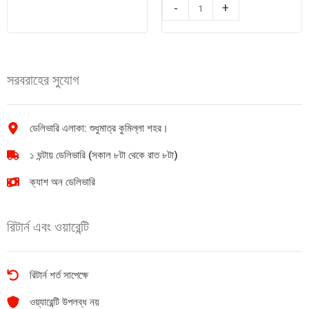
PediaSure
নিওকেয়ার
-
+
Vanilla
বেবি
Delight
ওয়াইপ্স
375gm
120pcs
quantity
quantity
সরবরাহের সুযোগ
ডেলিভারি এলাকা: শুধুমাত্র কুমিল্লা শহর।
১ ঘন্টায় ডেলিভারি (সকাল ৮টা থেকে রাত ৮টা)
ক্যাশ অন ডেলিভারি
রিটার্ন এবং ওয়ারেন্টি
রিটার্ন শর্ত সাপেক্ষে
ওয়্যারেন্টি উপলব্ধ নয়