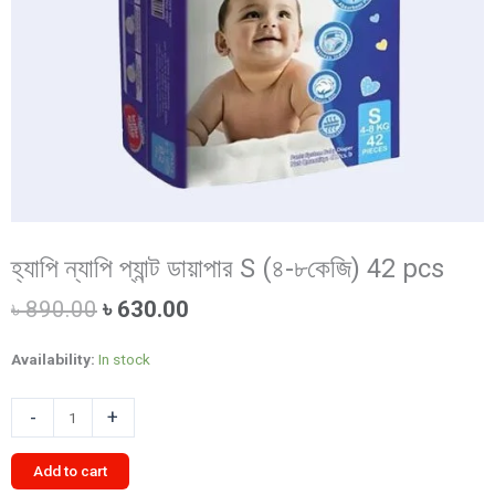
হ্যাপি ন্যাপি প্যান্ট ডায়াপার S (৪-৮কেজি) 42 pcs
Original
Current
৳
890.00
৳
630.00
price
price
was:
is:
Availability:
In stock
৳ 890.00.
৳ 630.00.
হ্যাপি
-
+
ন্যাপি
প্যান্ট
Add to cart
ডায়াপার