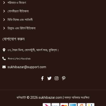
পরিবহন ও বিতরণ
গোপনীয়তা নীতিমালা
বিধি-নিষেধ এবং শর্তাবলী
রিফান্ড এবং রিটার্ন নীতিমালা
যোগাযোগ করুন
৩৭, সৈয়দ ভিলা, মোগলটুলী, আদর্শ সদর, কুমিল্লা।
+৮৮০১৭৮১৭৯০৫৯৬
sukhibazar@support.com
কপিরাইট © 2026 sukhibazar.com | সমস্ত অধিকার সংরক্ষিত