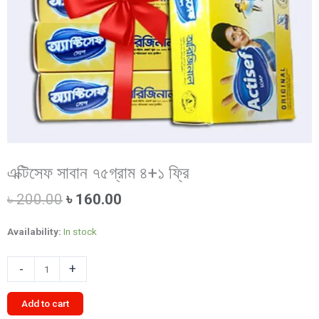
এক্টিসেফ সাবান ৭৫গ্রাম ৪+১ ফ্রি
Original
Current
৳
200.00
৳
160.00
price
price
was:
is:
Availability:
In stock
৳ 200.00.
৳ 160.00.
এক্টিসেফ
-
+
সাবান
৭৫গ্রাম
Add to cart
৪+১