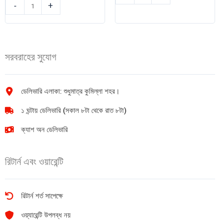
স্যাভলন
সাবান
-
+
টয়লেট
(Lemon
সাবান
Fresh)
(Lemon
150g
Burst)
quantity
সরবরাহের সুযোগ
100gm
quantity
ডেলিভারি এলাকা: শুধুমাত্র কুমিল্লা শহর।
১ ঘন্টায় ডেলিভারি (সকাল ৮টা থেকে রাত ৮টা)
ক্যাশ অন ডেলিভারি
রিটার্ন এবং ওয়ারেন্টি
রিটার্ন শর্ত সাপেক্ষে
ওয়্যারেন্টি উপলব্ধ নয়