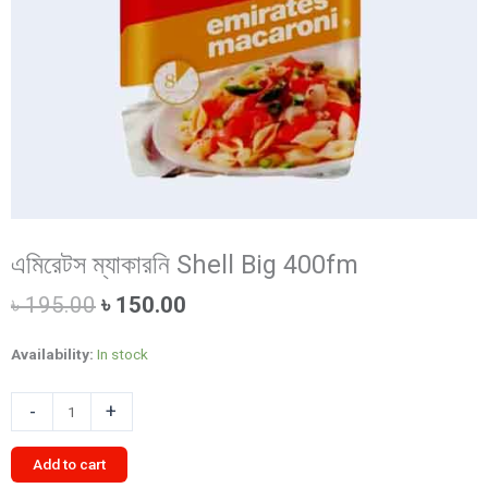
এমিরেটস ম্যাকারনি Shell Big 400fm
Original
Current
৳
195.00
৳
150.00
price
price
was:
is:
Availability:
In stock
৳ 195.00.
৳ 150.00.
এমিরেটস
-
+
ম্যাকারনি
Shell
Add to cart
Big