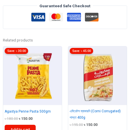
400fm
Guaranteed Safe Checkout
quantity
Related products
Save:
৳
30.00
Save:
৳
45.00
এমিরেটস ম্যাকারনি (Corni Corrugated)
Agastya Penne Pasta 500gm
পাস্তা 400g
Original
Current
৳
180.00
৳
150.00
price
price
Original
Current
৳
195.00
৳
150.00
was:
is:
Add to cart
price
price