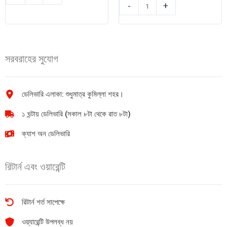
Gustora
পিংকো
-
+
Penne
ওভাল
Rigate
পাপড
Pasta
(Indian)
500
1kg
সরবরাহের সুযোগ
gm
quantity
quantity
ডেলিভারি এলাকা: শুধুমাত্র কুমিল্লা শহর।
১ ঘন্টায় ডেলিভারি (সকাল ৮টা থেকে রাত ৮টা)
ক্যাশ অন ডেলিভারি
রিটার্ন এবং ওয়ারেন্টি
রিটার্ন শর্ত সাপেক্ষে
ওয়্যারেন্টি উপলব্ধ নয়