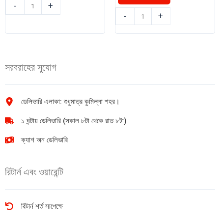
৳ 195.00.
৳ 150.00.
ফুসকা
-
+
এমিরেটস
পিংকো
-
+
ম্যাকারনি
ওভাল
(Penne
পাপড
Rigate)
(Indian)
পাস্তা
1kg
সরবরাহের সুযোগ
400g
quantity
quantity
ডেলিভারি এলাকা: শুধুমাত্র কুমিল্লা শহর।
১ ঘন্টায় ডেলিভারি (সকাল ৮টা থেকে রাত ৮টা)
ক্যাশ অন ডেলিভারি
রিটার্ন এবং ওয়ারেন্টি
রিটার্ন শর্ত সাপেক্ষে