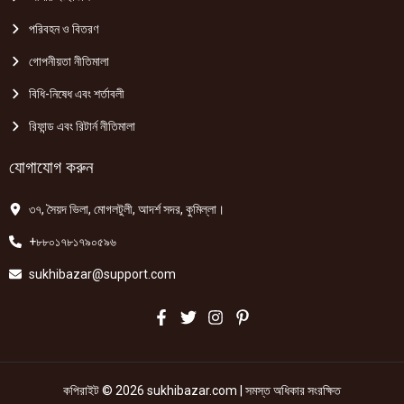
পরিবহন ও বিতরণ
গোপনীয়তা নীতিমালা
বিধি-নিষেধ এবং শর্তাবলী
রিফান্ড এবং রিটার্ন নীতিমালা
যোগাযোগ করুন
৩৭, সৈয়দ ভিলা, মোগলটুলী, আদর্শ সদর, কুমিল্লা।
+৮৮০১৭৮১৭৯০৫৯৬
sukhibazar@support.com
কপিরাইট © 2026 sukhibazar.com | সমস্ত অধিকার সংরক্ষিত