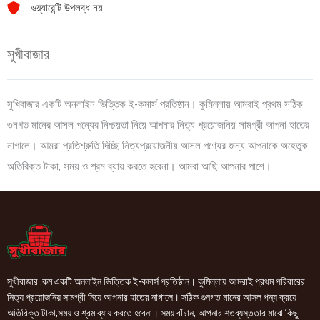
ওয়্যারেন্টি উপলব্ধ নয়
সুখীবাজার
সুখিবাজার একটি অনলাইন ভিত্তিক ই-কমার্স প্রতিষ্ঠান। কুমিল্লায় আমরাই প্রথম সঠিক
গুনগত মানের আসল পন্যের নিশ্চয়তা নিয়ে আপনার নিত্য প্রয়োজনিয় সামগ্রী আপনা হাতের
নাগালে। আমরা প্রতিশ্রুতি দিচ্ছি নিত্যপ্রয়োজনীয় আসল পণ্যের জন্য আপনাকে অহেতুক
অতিরিক্ত টাকা, সময় ও শ্রম ব্যায় করতে হবেনা। আমরা আছি আপনার পাশে।
সুখীবাজার .কম একটি অনলাইন ভিত্তিক ই-কমার্স প্রতিষ্ঠান। কুমিল্লায় আমরাই প্রথম পরিবারের
নিত্য প্রয়োজনিয় সামগ্রী নিয়ে আপনার হাতের নাগালে। সঠিক গুনগত মানের আসল পন্য ক্রয়ে
অতিরিক্ত টাকা,সময় ও শ্রম ব্যায় করতে হবেনা। সময় বাঁচান, আপনার শতব্যস্ততার মাঝে কিছু