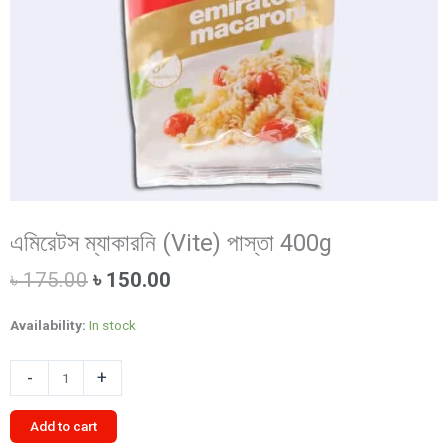
এমিরেটস ম্যাকারনি (Vite) পাস্তা 400g
Original
Current
৳
175.00
৳
150.00
price
price
was:
is:
Availability:
In stock
৳ 175.00.
৳ 150.00.
এমিরেটস
-
+
ম্যাকারনি
(Vite)
Add to cart
পাস্তা