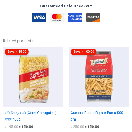
400g
Guaranteed Safe Checkout
quantity
Related products
Save:
৳
45.00
Save:
৳
100.00
এমিরেটস ম্যাকারনি (Corni Corrugated)
Gustora Penne Rigate Pasta 500
পাস্তা 400g
gm
Original
Current
Original
Current
৳
195.00
৳
150.00
৳
250.00
৳
150.00
price
price
price
price