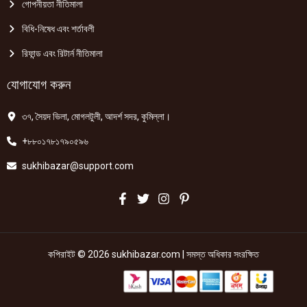
গোপনীয়তা নীতিমালা
বিধি-নিষেধ এবং শর্তাবলী
রিফান্ড এবং রিটার্ন নীতিমালা
যোগাযোগ করুন
৩৭, সৈয়দ ভিলা, মোগলটুলী, আদর্শ সদর, কুমিল্লা।
+৮৮০১৭৮১৭৯০৫৯৬
sukhibazar@support.com
কপিরাইট © 2026 sukhibazar.com | সমস্ত অধিকার সংরক্ষিত