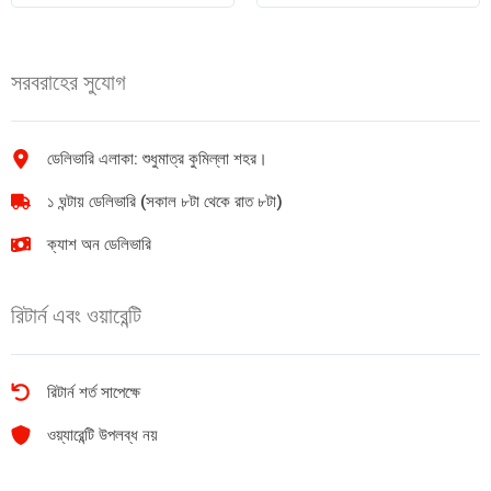
পেন্সিল
Pastel
টিন
18pcs
12+1pcs
quantity
সরবরাহের সুযোগ
quantity
ডেলিভারি এলাকা: শুধুমাত্র কুমিল্লা শহর।
১ ঘন্টায় ডেলিভারি (সকাল ৮টা থেকে রাত ৮টা)
ক্যাশ অন ডেলিভারি
রিটার্ন এবং ওয়ারেন্টি
রিটার্ন শর্ত সাপেক্ষে
ওয়্যারেন্টি উপলব্ধ নয়