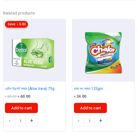
Related products
Save:
৳
5.00
ডেটল টয়লেট সাবান (Aloe Vera) 75g
চাকা বল সাবান 125gm
Original
Current
৳
65.00
৳
60.00
৳
24.00
price
price
was:
is:
Add to cart
Add to cart
৳ 65.00.
৳ 60.00.
ডেটল
চাকা
-
+
-
+
টয়লেট
বল
সাবান
সাবান