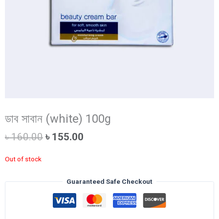
ডাব সাবান (white) 100g
Original
Current
৳
160.00
৳
155.00
price
price
was:
is:
Out of stock
৳ 160.00.
৳ 155.00.
Guaranteed Safe Checkout