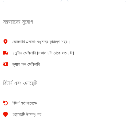
12
24
পোস্টার
ক্লাসিক
কালার
কালার
সরবরাহের সুযোগ
quantity
পেন্সিল
quantity
ডেলিভারি এলাকা: শুধুমাত্র কুমিল্লা শহর।
১ ঘন্টায় ডেলিভারি (সকাল ৮টা থেকে রাত ৮টা)
ক্যাশ অন ডেলিভারি
রিটার্ন এবং ওয়ারেন্টি
রিটার্ন শর্ত সাপেক্ষে
ওয়্যারেন্টি উপলব্ধ নয়