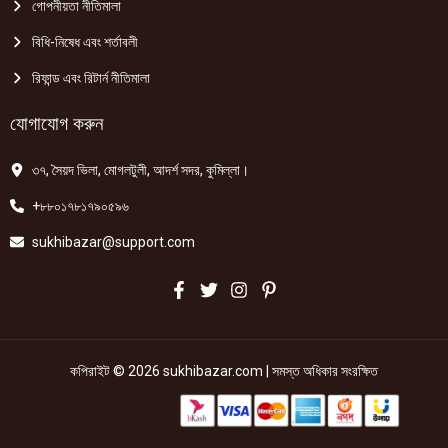
গোপনীয়তা নীতিমালা
বিধি-নিষেধ এবং শর্তাবলী
রিফান্ড এবং রিটার্ন নীতিমালা
যোগাযোগ করুন
৩৭, সৈয়দ ভিলা, মোগলটুলী, আদর্শ সদর, কুমিল্লা।
+৮৮০১৭৮১৭৯০৫৯৬
sukhibazar@support.com
কপিরাইট © 2026 sukhibazar.com | সমস্ত অধিকার সংরক্ষিত