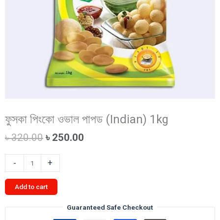
ফুসকা পিংকো ওভাল পাপড (Indian) 1kg
Original
Current
৳
320.00
৳
250.00
price
price
was:
is:
ফুসকা
-
+
৳ 320.00.
৳ 250.00.
পিংকো
ওভাল
Add to cart
পাপড
(Indian)
Guaranteed Safe Checkout
1kg