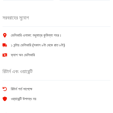
gm
(Vite)
quantity
পাস্তা
400g
সরবরাহের সুযোগ
quantity
ডেলিভারি এলাকা: শুধুমাত্র কুমিল্লা শহর।
১ ঘন্টায় ডেলিভারি (সকাল ৮টা থেকে রাত ৮টা)
ক্যাশ অন ডেলিভারি
রিটার্ন এবং ওয়ারেন্টি
রিটার্ন শর্ত সাপেক্ষে
ওয়্যারেন্টি উপলব্ধ নয়