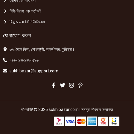
গোপনীয়তা নীতিমালা
বিধি-নিষেধ এবং শর্তাবলী
রিফান্ড এবং রিটার্ন নীতিমালা
যোগাযোগ করুন
৩৭, সৈয়দ ভিলা, মোগলটুলী, আদর্শ সদর, কুমিল্লা।
+৮৮০১৭৮১৭৯০৫৯৬
sukhibazar@support.com
কপিরাইট © 2026 sukhibazar.com | সমস্ত অধিকার সংরক্ষিত