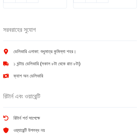
জিরা
৪
গুঁড়া
আম
100
১
gm
কেজি
সরবরাহের সুযোগ
quantity
quantity
ডেলিভারি এলাকা: শুধুমাত্র কুমিল্লা শহর।
১ ঘন্টায় ডেলিভারি (সকাল ৮টা থেকে রাত ৮টা)
ক্যাশ অন ডেলিভারি
রিটার্ন এবং ওয়ারেন্টি
রিটার্ন শর্ত সাপেক্ষে
ওয়্যারেন্টি উপলব্ধ নয়