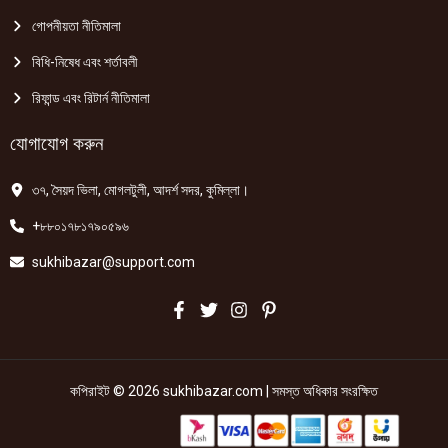
গোপনীয়তা নীতিমালা
বিধি-নিষেধ এবং শর্তাবলী
রিফান্ড এবং রিটার্ন নীতিমালা
যোগাযোগ করুন
৩৭, সৈয়দ ভিলা, মোগলটুলী, আদর্শ সদর, কুমিল্লা।
+৮৮০১৭৮১৭৯০৫৯৬
sukhibazar@support.com
কপিরাইট © 2026 sukhibazar.com | সমস্ত অধিকার সংরক্ষিত