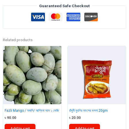
৫০০
Guaranteed Safe Checkout
গ্রাম
quantity
Related products
Fazli Mango / ফজলি/ আশ্বিনা আম ১ কেজি
রাঁধুনী মুরগির মাংসের মসলা 20gm
৳
90.00
৳
20.00
Add to cart
Add to cart