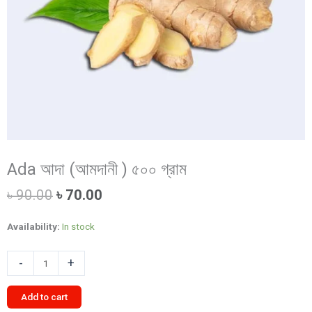
Ada আদা (আমদানী ) ৫০০ গ্রাম
Original
Current
৳
90.00
৳
70.00
price
price
was:
is:
Availability:
In stock
৳ 90.00.
৳ 70.00.
Ada
-
+
আদা
(আমদানী
Add to cart
)