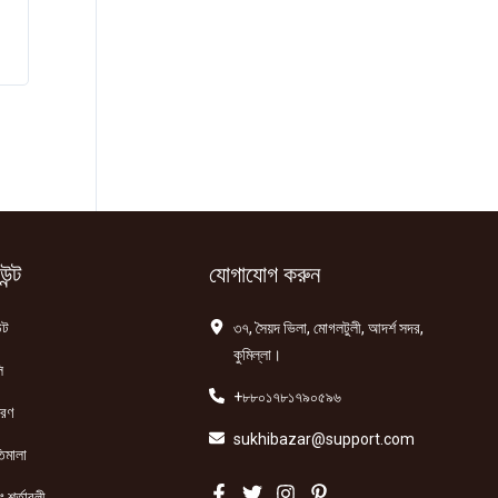
ন্ট
যোগাযোগ করুন
্ট
৩৭, সৈয়দ ভিলা, মোগলটুলী, আদর্শ সদর,
কুমিল্লা।
ি
+৮৮০১৭৮১৭৯০৫৯৬
তরণ
sukhibazar@support.com
িমালা
 শর্তাবলী