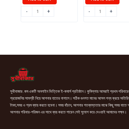
৳ 230.00.
৳ 220.00.
চাষী
রাঁধুনী
-
+
-
+
চিনিগুড়া
মরিচ
সুগন্ধি
গুঁড়া
চাল
200gm
1kg
quantity
quantity
সুখীবাজার .কম একটি অনলাইন ভিত্তিক ই-কমার্স প্রতিষ্ঠান। কুমিল্লায় আমরাই প্রথম পরিবারে
প্রয়োজনিয় সামগ্রী নিয়ে আপনার হাতের নাগালে। সঠিক গুনগত মানের আসল পন্য ক্রয়ে অতিরি
টাকা,সময় ও শ্রম ব্যায় করতে হবেনা। সময় বাঁচান, আপনার শতব্যস্ততার মাঝে কিছু সময় যাতে
আপনার পরিবার-পরিজন এর সাথে ব্যয় করতে পারেন সেই সুযোগ করে দেওয়াই আমাদের লক্ষ্য।