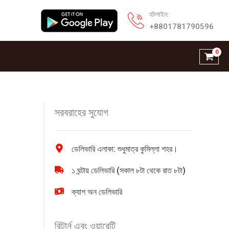
হটলাইন:
+8801781790596
সরবরাহের সুযোগ
ডেলিভারি এলাকা: শুধুমাত্র কুমিল্লা শহর।
১ ঘন্টায় ডেলিভারি (সকাল ৮টা থেকে রাত ৮টা)
ক্যাশ অন ডেলিভারি
রিটার্ন এবং ওয়ারেন্টি