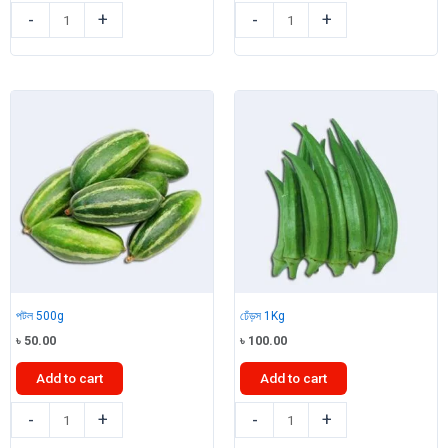
হাইব্রিড
কলমি
-
+
-
+
চিচিঙ্গা
শাক
১কেজি
quantity
quantity
পটল 500g
ঢেঁড়স 1Kg
৳
50.00
৳
100.00
Add to cart
Add to cart
পটল
ঢেঁড়স
-
+
-
+
500g
1Kg