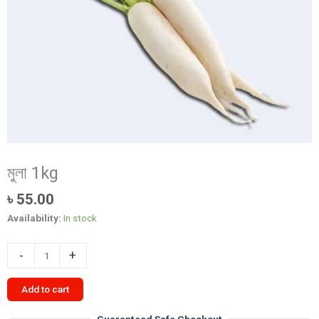
মুলা 1kg
৳
55.00
Availability:
In stock
মুলা
-
+
1kg
quantity
Add to cart
Guaranteed Safe Checkout