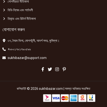
গোপনীয়তা নীতিমালা
বিধি-নিষেধ এবং শর্তাবলী
রিফান্ড এবং রিটার্ন নীতিমালা
যোগাযোগ করুন
৩৭, সৈয়দ ভিলা, মোগলটুলী, আদর্শ সদর, কুমিল্লা।
+৮৮০১৭৮১৭৯০৫৯৬
sukhibazar@support.com
কপিরাইট © 2026 sukhibazar.com | সমস্ত অধিকার সংরক্ষিত