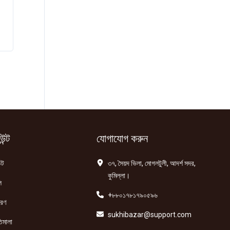
ন্ট
যোগাযোগ করুন
্ট
৩৭, সৈয়দ ভিলা, মোগলটুলী, আদর্শ সদর,
কুমিল্লা।
ি
+৮৮০১৭৮১৭৯০৫৯৬
তরণ
sukhibazar@support.com
িমালা