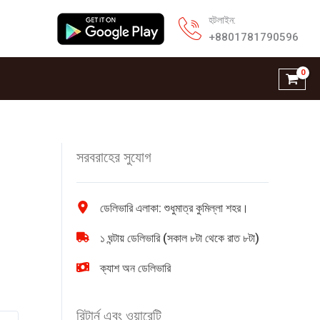
হটলাইন:
+8801781790596
সরবরাহের সুযোগ
ডেলিভারি এলাকা: শুধুমাত্র কুমিল্লা শহর।
১ ঘন্টায় ডেলিভারি (সকাল ৮টা থেকে রাত ৮টা)
ক্যাশ অন ডেলিভারি
রিটার্ন এবং ওয়ারেন্টি