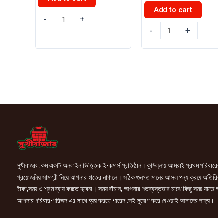
৳ 160.00.
৳ 140.00.
Add to cart
পেট্রা
-
+
অপ্সরা
কালার
-
+
Apsara
পেন্সিল
Joi
Full
Extra
12+1
dark
pcs
2B
quantity
pencil
1pic
quantity
সুখীবাজার .কম একটি অনলাইন ভিত্তিক ই-কমার্স প্রতিষ্ঠান। কুমিল্লায় আমরাই প্রথম পরিবারে
প্রয়োজনিয় সামগ্রী নিয়ে আপনার হাতের নাগালে। সঠিক গুনগত মানের আসল পন্য ক্রয়ে অতিরি
টাকা,সময় ও শ্রম ব্যায় করতে হবেনা। সময় বাঁচান, আপনার শতব্যস্ততার মাঝে কিছু সময় যাতে
আপনার পরিবার-পরিজন এর সাথে ব্যয় করতে পারেন সেই সুযোগ করে দেওয়াই আমাদের লক্ষ্য।