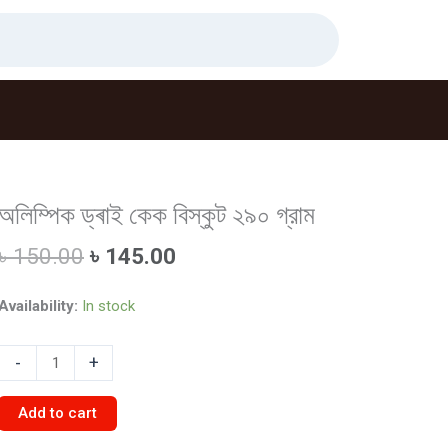
অলিম্পিক ড্ৰাই কেক বিস্কুট ২৯০ গ্রাম
Original
Current
৳
150.00
৳
145.00
price
price
was:
is:
Availability:
In stock
৳ 150.00.
৳ 145.00.
অলিম্পিক
-
+
ড্ৰাই
কেক
Add to cart
বিস্কুট