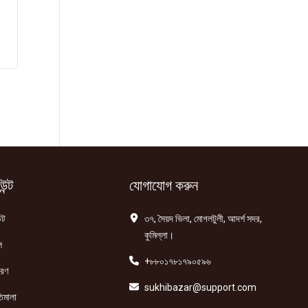
ন্ট
যোগাযোগ করুন
্ট
৩৭, সৈয়দ ভিলা, মোগলটুলী, আদর্শ সদর,
কুমিল্লা।
ি
+৮৮০১৭৮১৭৯০৫৯৬
তরণ
sukhibazar@support.com
িমালা