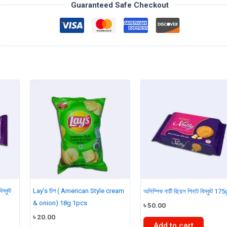
২৯০
Guaranteed Safe Checkout
গ্রাম
quantity
িস্কুট
Lay’s চিপ ( American Style cream
অলিম্পিক নাটি রিয়েল পিনাট বিস্কুট 1
& onion) 18g 1pcs
৳
50.00
৳
20.00
Add to cart