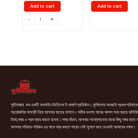
was:
is:
Add to cart
Add to cart
৳ 100.00.
৳ 95.00.
ইস্পাহানি
অলিম্পিক
-
+
মির্জাপুর
এনার্জি
টি
প্লাস
ব্যাগ
মালাই
100
ক্রিম
গ্রাম
বিস্কুট
৫০
45gm
পিস
quantity
quantity
সুখীবাজার .কম একটি অনলাইন ভিত্তিক ই-কমার্স প্রতিষ্ঠান। কুমিল্লায় আমরাই প্রথম পরিবারে
প্রয়োজনিয় সামগ্রী নিয়ে আপনার হাতের নাগালে। সঠিক গুনগত মানের আসল পন্য ক্রয়ে অতিরি
টাকা,সময় ও শ্রম ব্যায় করতে হবেনা। সময় বাঁচান, আপনার শতব্যস্ততার মাঝে কিছু সময় যাতে
আপনার পরিবার-পরিজন এর সাথে ব্যয় করতে পারেন সেই সুযোগ করে দেওয়াই আমাদের লক্ষ্য।