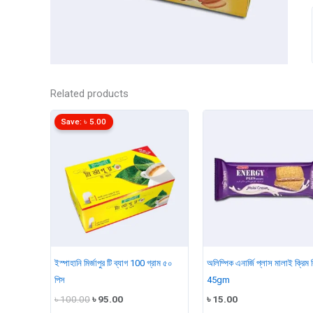
Related products
Save:
৳
5.00
ইস্পাহানি মির্জাপুর টি ব্যাগ 100 গ্রাম ৫০
অলিম্পিক এনার্জি প্লাস মালাই ক্রিম ব
পিস
45gm
Original
Current
৳
100.00
৳
95.00
৳
15.00
price
price