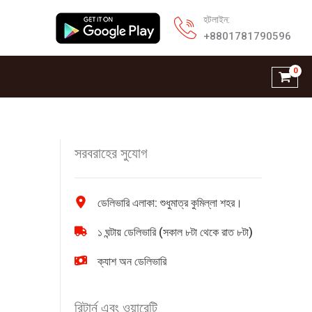
হটলাইন:
+8801781790596
সরবরাহের সুযোগ
ডেলিভারি এলাকা: শুধুমাত্র কুমিল্লা শহর।
১ ঘন্টায় ডেলিভারি (সকাল ৮টা থেকে রাত ৮টা)
ক্যাশ অন ডেলিভারি
রিটার্ন এবং ওয়ারেন্টি