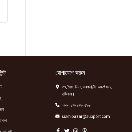
ন্ট
যোগাযোগ করুন
্ট
৩৭, সৈয়দ ভিলা, মোগলটুলী, আদর্শ সদর,
কুমিল্লা।
ি
+৮৮০১৭৮১৭৯০৫৯৬
তরণ
sukhibazar@support.com
িমালা
 শর্তাবলী