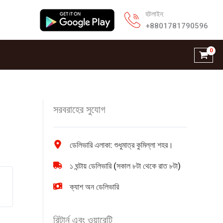
হটলাইন:
+8801781790596
সরবরাহের সুযোগ
ডেলিভারি এলাকা: শুধুমাত্র কুমিল্লা শহর।
১ ঘন্টায় ডেলিভারি (সকাল ৮টা থেকে রাত ৮টা)
ক্যাশ অন ডেলিভারি
রিটার্ন এবং ওয়ারেন্টি