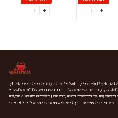
বোম্বে
অলিম্পিক
-
+
-
+
সুইটস
চকোলেট
পটেটো
প্লাস
ক্র্যাকারস
বিস্কুট
1pcs
42gm
quantity
quantity
সুখীবাজার .কম একটি অনলাইন ভিত্তিক ই-কমার্স প্রতিষ্ঠান। কুমিল্লায় আমরাই প্রথম পরিবারে
প্রয়োজনিয় সামগ্রী নিয়ে আপনার হাতের নাগালে। সঠিক গুনগত মানের আসল পন্য ক্রয়ে অতিরি
টাকা,সময় ও শ্রম ব্যায় করতে হবেনা। সময় বাঁচান, আপনার শতব্যস্ততার মাঝে কিছু সময় যাতে
আপনার পরিবার-পরিজন এর সাথে ব্যয় করতে পারেন সেই সুযোগ করে দেওয়াই আমাদের লক্ষ্য।