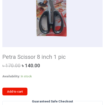
Petra Scissor 8 inch 1 pic
Original
Current
৳
170.00
৳
140.00
price
price
was:
is:
Availability:
In stock
৳ 170.00.
৳ 140.00.
Petra
Add to cart
Scissor
8
Guaranteed Safe Checkout
inch