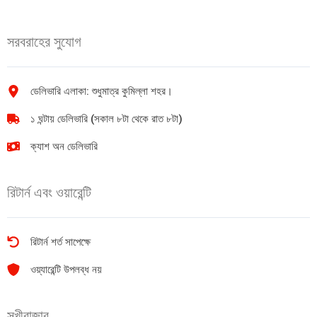
200gm
লবণ
quantity
(ভ্যাকুয়াম)
সরবরাহের সুযোগ
১
কেজি
quantity
ডেলিভারি এলাকা: শুধুমাত্র কুমিল্লা শহর।
১ ঘন্টায় ডেলিভারি (সকাল ৮টা থেকে রাত ৮টা)
ক্যাশ অন ডেলিভারি
রিটার্ন এবং ওয়ারেন্টি
রিটার্ন শর্ত সাপেক্ষে
ওয়্যারেন্টি উপলব্ধ নয়
সুখীবাজার