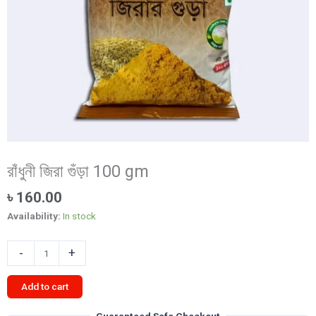
রাঁধুনী জিরা গুঁড়া 100 gm
৳
160.00
Availability:
In stock
রাঁধুনী
-
+
জিরা
গুঁড়া
Add to cart
100
gm
Guaranteed Safe Checkout