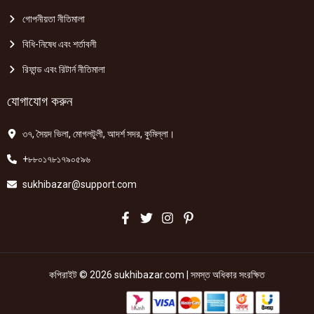
গোপনীয়তা নীতিমালা
বিধি-নিষেধ এবং শর্তাবলী
রিফান্ড এবং রিটার্ন নীতিমালা
যোগাযোগ করুন
৩৭, সৈয়দ ভিলা, মোগলটুলী, আদর্শ সদর, কুমিল্লা।
+৮৮০১৭৮১৭৯০৫৯৬
sukhibazar@support.com
কপিরাইট © 2026 sukhibazar.com | সমস্ত অধিকার সংরক্ষিত