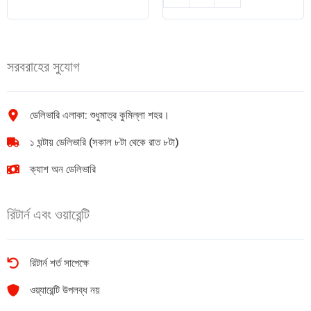
ফুল
মেডিপ্লাস
ক্রিম
ডিএস
মিল্ক
টুথপেস্ট
পাউডার
140gm
সরবরাহের সুযোগ
200gm
quantity
quantity
ডেলিভারি এলাকা: শুধুমাত্র কুমিল্লা শহর।
১ ঘন্টায় ডেলিভারি (সকাল ৮টা থেকে রাত ৮টা)
ক্যাশ অন ডেলিভারি
রিটার্ন এবং ওয়ারেন্টি
রিটার্ন শর্ত সাপেক্ষে
ওয়্যারেন্টি উপলব্ধ নয়