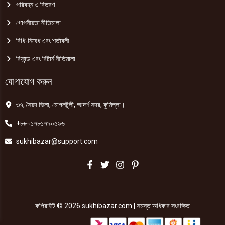
পরিবহন ও বিতরণ
গোপনীয়তা নীতিমালা
বিধি-নিষেধ এবং শর্তাবলী
রিফান্ড এবং রিটার্ন নীতিমালা
যোগাযোগ করুন
৩৭, সৈয়দ ভিলা, মোগলটুলী, আদর্শ সদর, কুমিল্লা।
+৮৮০১৭৮১৭৯০৫৯৬
sukhibazar@support.com
কপিরাইট © 2026 sukhibazar.com | সমস্ত অধিকার সংরক্ষিত