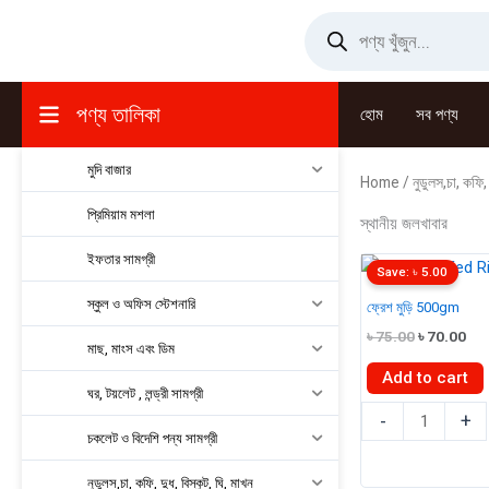
Skip
Products
search
to
content
পণ্য তালিকা
হোম
সব পণ্য
মুদি বাজার
Home
/
নুডুলস,চা, কফি, 
প্রিমিয়াম মশলা
স্থানীয় জলখাবার
ইফতার সামগ্রী
Save:
৳
5.00
স্কুল ও অফিস স্টেশনারি
ফ্রেশ মুড়ি 500gm
Original
Cur
৳
75.00
৳
70.00
মাছ, মাংস এবং ডিম
price
pri
was:
is:
Add to cart
৳ 75.00.
৳ 7
ঘর, টয়লেট , লন্ড্রী সামগ্রী
ফ্রেশ
-
+
চকলেট ও বিদেশি পন্য সামগ্রী
মুড়ি
500gm
নুডুলস,চা, কফি, দুধ, বিস্কুট, ঘি, মাখন