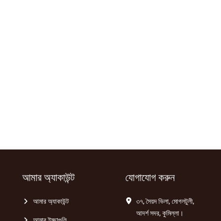
বি-
বি-
কিউ
কিউ
চানাচুর
চানাচুর
150gm
300gm
quantity
quantity
আমার অ্যাকাউন্ট
যোগাযোগ করুন
আমার অ্যাকাউন্ট
৩৭, সৈয়দ ভিলা, মোগলটুলী,
আদর্শ সদর, কুমিল্লা।
আমার ইচ্ছাগুলি