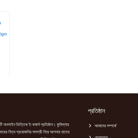
চানাচুর
300gm
500gm
150gm
quantity
quantity
quantity
500gm
Current
price
s:
৳ 145.00.
প্রতিষ্ঠান
ি অনলাইন ভিত্তিক ই-কমার্স প্রতিষ্ঠান। কুমিল্লায়
আমাদের সম্পর্কে
রের নিত্য প্রয়োজনিয় সামগ্রী নিয়ে আপনার হাতের
যোগাযোগ