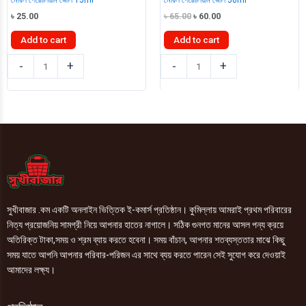
Original
Current
৳
25.00
৳
65.00
৳
60.00
price
price
was:
is:
Add to cart
Add to cart
৳ 65.00.
৳ 60.00.
মেরিল
মেরিল
-
+
-
+
পেট্টোলিয়াম
পেট্টোলিয়াম
জেলি
জেলি
15ml
50ml
quantity
quantity
সুখীবাজার .কম একটি অনলাইন ভিত্তিক ই-কমার্স প্রতিষ্ঠান। কুমিল্লায় আমরাই প্রথম পরিবারের
নিত্য প্রয়োজনিয় সামগ্রী নিয়ে আপনার হাতের নাগালে। সঠিক গুনগত মানের আসল পন্য ক্রয়ে
অতিরিক্ত টাকা,সময় ও শ্রম ব্যায় করতে হবেনা। সময় বাঁচান, আপনার শতব্যস্ততার মাঝে কিছু
সময় যাতে আপনি আপনার পরিবার-পরিজন এর সাথে ব্যয় করতে পারেন সেই সুযোগ করে দেওয়াই
আমাদের লক্ষ্য।