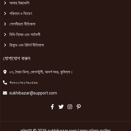
আমার ইচ্ছাগুলি
পরিবহন ও বিতরণ
গোপনীয়তা নীতিমালা
বিধি-নিষেধ এবং শর্তাবলী
রিফান্ড এবং রিটার্ন নীতিমালা
যোগাযোগ করুন
৩৭, সৈয়দ ভিলা, মোগলটুলী, আদর্শ সদর, কুমিল্লা।
+৮৮০১৭৮১৭৯০৫৯৬
sukhibazar@support.com
কপিরাইট © 2026 sukhibazar.com | সমস্ত অধিকার সংরক্ষিত