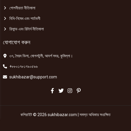
গোপনীয়তা নীতিমালা
বিধি-নিষেধ এবং শর্তাবলী
রিফান্ড এবং রিটার্ন নীতিমালা
যোগাযোগ করুন
৩৭, সৈয়দ ভিলা, মোগলটুলী, আদর্শ সদর, কুমিল্লা।
+৮৮০১৭৮১৭৯০৫৯৬
sukhibazar@support.com
কপিরাইট © 2026 sukhibazar.com | সমস্ত অধিকার সংরক্ষিত