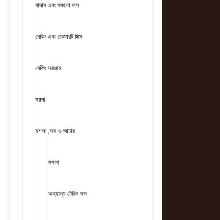
বাদাম এবং শুকনো ফল
বেকিং এবং ডেজারট মিক্স
বেকিং সরঞ্জাম
ময়দা
মশলা ,সস ও আচার
মশলা
অন্যান্য টেবিল সস