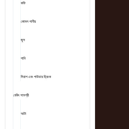
কফি
কোমল পানীয়
জুস
পানি
সিরাপ এবং পাউডার ড্রিংক
বেকিং সামগ্রী
আটা