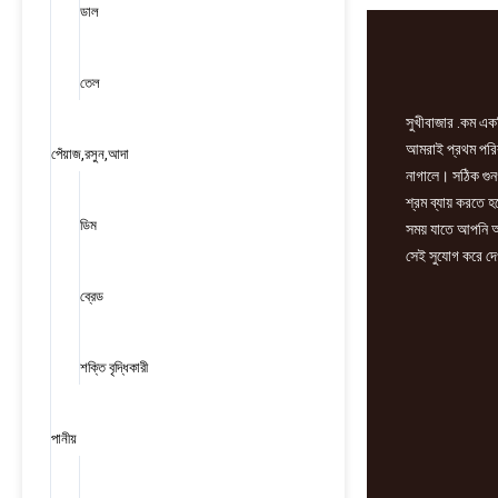
quantity
ডাল
তেল
সুখীবাজার .কম একট
আমরাই প্রথম পরিবা
পেঁয়াজ,রসুন,আদা
নাগালে। সঠিক গুন
শ্রম ব্যায় করতে 
ডিম
সময় যাতে আপনি আ
সেই সুযোগ করে দে
ব্রেড
শক্তি বৃদ্ধিকারী
পানীয়