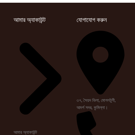
আমার অ্যাকাউন্ট
যোগাযোগ করুন
৩৭, সৈয়দ ভিলা, মোগলটুলী,
আদর্শ সদর, কুমিল্লা।
আমার অ্যাকাউন্ট