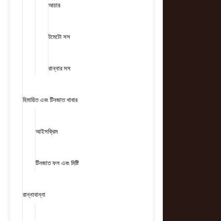
আচার
টমেটো সস
রান্নার সস
হিমায়িত এবং টিনজাত খাবার
আইসক্রিম
টিনজাত ফল এবং মিষ্টি
রান্নাবান্না