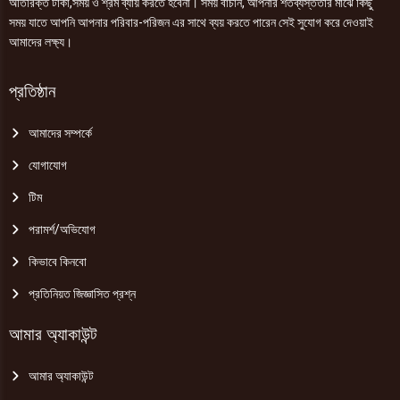
অতিরিক্ত টাকা,সময় ও শ্রম ব্যায় করতে হবেনা। সময় বাঁচান, আপনার শতব্যস্ততার মাঝে কিছু
সময় যাতে আপনি আপনার পরিবার-পরিজন এর সাথে ব্যয় করতে পারেন সেই সুযোগ করে দেওয়াই
আমাদের লক্ষ্য।
প্রতিষ্ঠান
আমাদের সম্পর্কে
যোগাযোগ
টিম
পরামর্শ/অভিযোগ
কিভাবে কিনবো
প্রতিনিয়ত জিজ্ঞাসিত প্রশ্ন
আমার অ্যাকাউন্ট
আমার অ্যাকাউন্ট