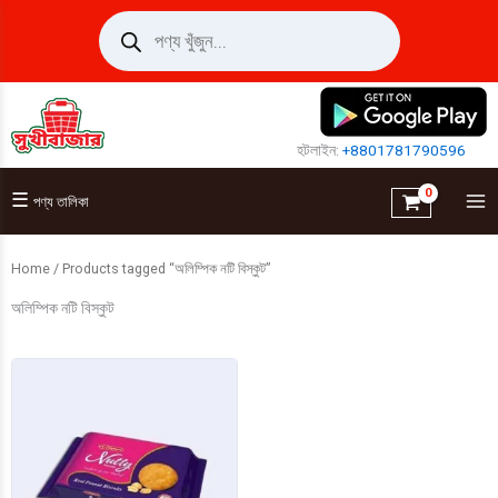
Skip
Products
search
to
content
হটলাইন:
+8801781790596
☰
পণ্য তালিকা
Home
/ Products tagged “অলিম্পিক নটি বিস্কুট”
অলিম্পিক নটি বিস্কুট