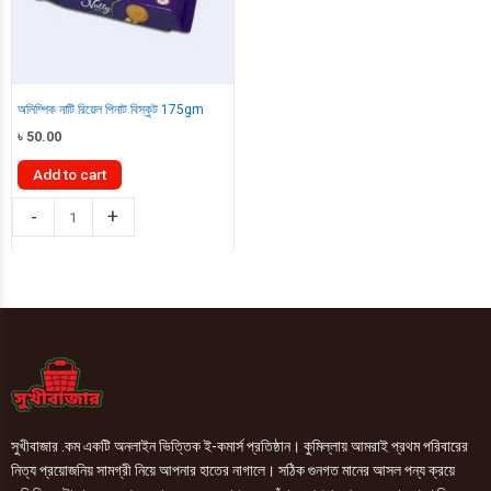
অলিম্পিক নাটি রিয়েল পিনাট বিস্কুট 175gm
৳
50.00
Add to cart
অলিম্পিক
-
+
নাটি
রিয়েল
পিনাট
বিস্কুট
175gm
quantity
সুখীবাজার .কম একটি অনলাইন ভিত্তিক ই-কমার্স প্রতিষ্ঠান। কুমিল্লায় আমরাই প্রথম পরিবারের
নিত্য প্রয়োজনিয় সামগ্রী নিয়ে আপনার হাতের নাগালে। সঠিক গুনগত মানের আসল পন্য ক্রয়ে