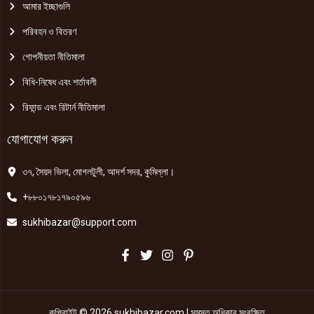
আমার ইচ্ছাগুলি
পরিবহন ও বিতরণ
গোপনীয়তা নীতিমালা
বিধি-নিষেধ এবং শর্তাবলী
রিফান্ড এবং রিটার্ন নীতিমালা
যোগাযোগ করুন
৩৭, সৈয়দ ভিলা, মোগলটুলী, আদর্শ সদর, কুমিল্লা।
+৮৮০১৭৮১৭৯০৫৯৬
sukhibazar@support.com
কপিরাইট © 2026 sukhibazar.com | সমস্ত অধিকার সংরক্ষিত