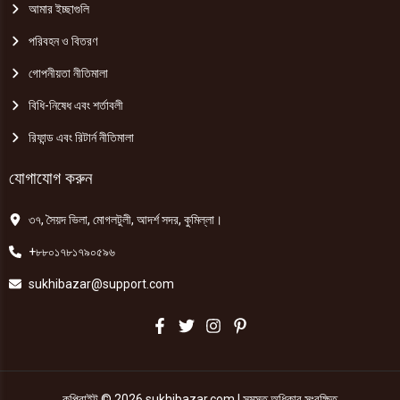
আমার ইচ্ছাগুলি
পরিবহন ও বিতরণ
গোপনীয়তা নীতিমালা
বিধি-নিষেধ এবং শর্তাবলী
রিফান্ড এবং রিটার্ন নীতিমালা
যোগাযোগ করুন
৩৭, সৈয়দ ভিলা, মোগলটুলী, আদর্শ সদর, কুমিল্লা।
+৮৮০১৭৮১৭৯০৫৯৬
sukhibazar@support.com
কপিরাইট © 2026 sukhibazar.com | সমস্ত অধিকার সংরক্ষিত