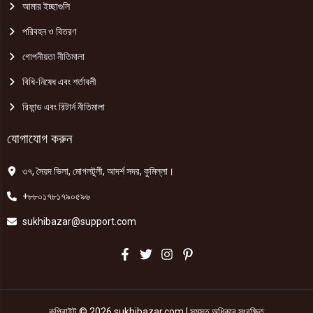
আমার ইচ্ছাগুলি
পরিবহন ও বিতরণ
গোপনীয়তা নীতিমালা
বিধি-নিষেধ এবং শর্তাবলী
রিফান্ড এবং রিটার্ন নীতিমালা
যোগাযোগ করুন
৩৭, সৈয়দ ভিলা, মোগলটুলী, আদর্শ সদর, কুমিল্লা।
+৮৮০১৭৮১৭৯০৫৯৬
sukhibazar@support.com
কপিরাইট © 2026 sukhibazar.com | সমস্ত অধিকার সংরক্ষিত