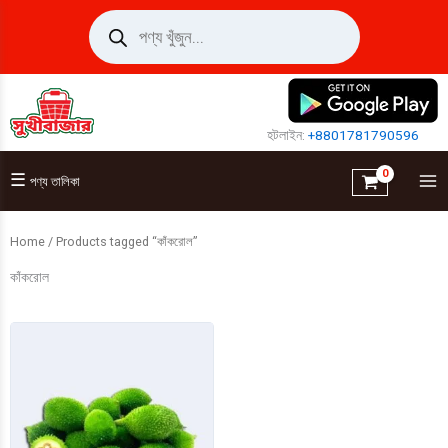
Skip
Products
search
to
content
হটলাইন:
+8801781790596
☰
পণ্য তালিকা
Home
/ Products tagged “কাঁকরোল”
কাঁকরোল