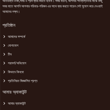
অতিরিক্ত টাকা,সময় ও শ্রম ব্যায় করতে হবেনা। সময় বাঁচান, আপনার শতব্যস্ততার মাঝে কিছু
সময় যাতে আপনি আপনার পরিবার-পরিজন এর সাথে ব্যয় করতে পারেন সেই সুযোগ করে দেওয়াই
আমাদের লক্ষ্য।
প্রতিষ্ঠান
আমাদের সম্পর্কে
যোগাযোগ
টিম
পরামর্শ/অভিযোগ
কিভাবে কিনবো
প্রতিনিয়ত জিজ্ঞাসিত প্রশ্ন
আমার অ্যাকাউন্ট
আমার অ্যাকাউন্ট