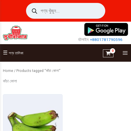
Skip
Products
search
to
content
হটলাইন:
+8801781790596
☰
পণ্য তালিকা
Home
/ Products tagged “কাঁচা কোলা”
কাঁচা কোলা