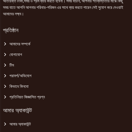
অতিরিক্ত টাকা,সময় ও শ্রম ব্যায় করতে হবেনা। সময় বাঁচান, আপনার শতব্যস্ততার মাঝে কিছু
সময় যাতে আপনি আপনার পরিবার-পরিজন এর সাথে ব্যয় করতে পারেন সেই সুযোগ করে দেওয়াই
আমাদের লক্ষ্য।
প্রতিষ্ঠান
আমাদের সম্পর্কে
যোগাযোগ
টিম
পরামর্শ/অভিযোগ
কিভাবে কিনবো
প্রতিনিয়ত জিজ্ঞাসিত প্রশ্ন
আমার অ্যাকাউন্ট
আমার অ্যাকাউন্ট