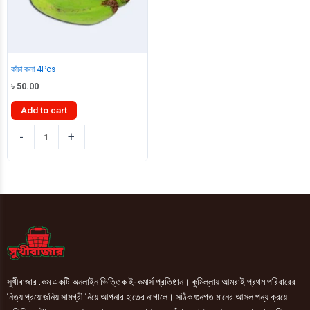
কাঁচা কলা 4Pcs
৳
50.00
Add to cart
কাঁচা
-
+
কলা
4Pcs
quantity
সুখীবাজার .কম একটি অনলাইন ভিত্তিক ই-কমার্স প্রতিষ্ঠান। কুমিল্লায় আমরাই প্রথম পরিবারের
নিত্য প্রয়োজনিয় সামগ্রী নিয়ে আপনার হাতের নাগালে। সঠিক গুনগত মানের আসল পন্য ক্রয়ে