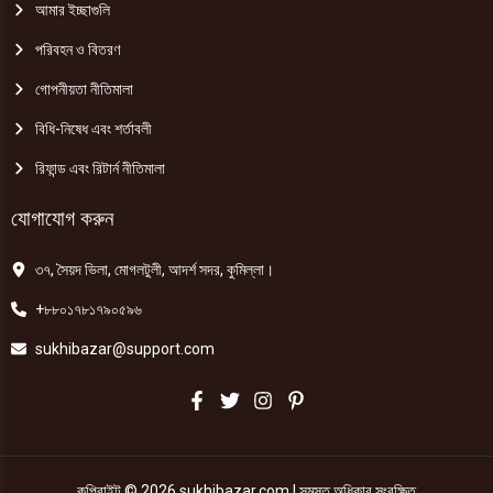
আমার ইচ্ছাগুলি
পরিবহন ও বিতরণ
গোপনীয়তা নীতিমালা
বিধি-নিষেধ এবং শর্তাবলী
রিফান্ড এবং রিটার্ন নীতিমালা
যোগাযোগ করুন
৩৭, সৈয়দ ভিলা, মোগলটুলী, আদর্শ সদর, কুমিল্লা।
+৮৮০১৭৮১৭৯০৫৯৬
sukhibazar@support.com
কপিরাইট © 2026 sukhibazar.com | সমস্ত অধিকার সংরক্ষিত