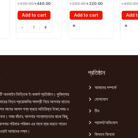
Current
Original
Current
Original
Current
৳
500.00
৳
440.00
৳
240.00
৳
220.00
৳
400.00
price
price
price
price
price
s:
was:
is:
was:
is:
Add to cart
Add to cart
Add t
৳ 245.00.
৳ 500.00.
৳ 440.00.
৳ 240.00.
৳ 220.00.
ক্লিয়ার
ক্লিয়ার
+
-
ক্লিয়ার
+
-
-
+
মেন
শ্যাম্পু
শ্যাম্পু
শ্যাম্পু
(Complete
(Comple
(Cool
Active
Active
sport
care)
care)
menthol)
170ml
330ml
330ml
quantity
quantity
প্রতিষ্ঠান
quantity
আমাদের সম্পর্কে
ি অনলাইন ভিত্তিক ই-কমার্স প্রতিষ্ঠান। কুমিল্লায়
যোগাযোগ
রের নিত্য প্রয়োজনিয় সামগ্রী নিয়ে আপনার হাতের
গত মানের আসল পন্য ক্রয়ে অতিরিক্ত টাকা,সময় ও
টিম
হবেনা। সময় বাঁচান, আপনার শতব্যস্ততার মাঝে কিছু
পরামর্শ/অভিযোগ
পনার পরিবার-পরিজন এর সাথে ব্যয় করতে পারেন
ওয়াই আমাদের লক্ষ্য।
কিভাবে কিনবো