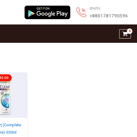
হটলাইন:
+8801781790596
40.00
যাম্পু (Complete
are) 330ml