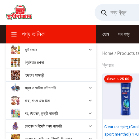
Skip
Products
search
to
content
পণ্য তালিকা
হোম
সব পণ্য
মুদি বাজার
Home
/ Products tag
প্রিমিয়াম মশলা
ক্লিয়ার
ইফতার সামগ্রী
Save:
৳
25.00
স্কুল ও অফিস স্টেশনারি
মাছ, মাংস এবং ডিম
ঘর, টয়লেট , লন্ড্রী সামগ্রী
চকলেট ও বিদেশি পন্য সামগ্রী
Clear মেন শ্যাম্পু (Cool
sport menthol) 170
নুডুলস,চা, কফি, দুধ, বিস্কুট, ঘি, মাখন