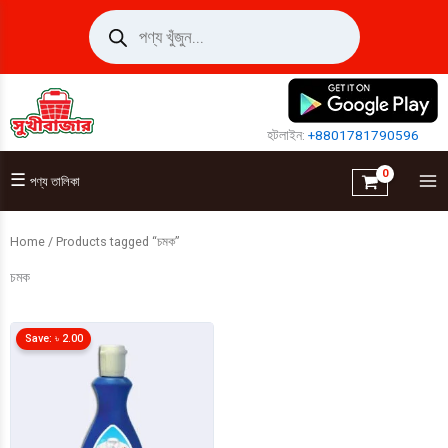
Skip
Products
search
to
content
হটলাইন:
+8801781790596
☰
পণ্য তালিকা
Home
/ Products tagged “চমক”
চমক
Save:
৳
2.00