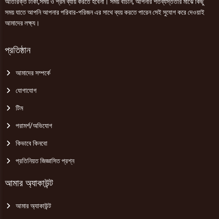
অতিরিক্ত টাকা,সময় ও শ্রম ব্যায় করতে হবেনা। সময় বাঁচান, আপনার শতব্যস্ততার মাঝে কিছু
সময় যাতে আপনি আপনার পরিবার-পরিজন এর সাথে ব্যয় করতে পারেন সেই সুযোগ করে দেওয়াই
আমাদের লক্ষ্য।
প্রতিষ্ঠান
আমাদের সম্পর্কে
যোগাযোগ
টিম
পরামর্শ/অভিযোগ
কিভাবে কিনবো
প্রতিনিয়ত জিজ্ঞাসিত প্রশ্ন
আমার অ্যাকাউন্ট
আমার অ্যাকাউন্ট