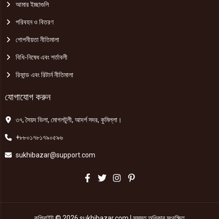
আমার ইচ্ছাগুলি
পরিবহন ও বিতরণ
গোপনীয়তা নীতিমালা
বিধি-নিষেধ এবং শর্তাবলী
রিফান্ড এবং রিটার্ন নীতিমালা
যোগাযোগ করুন
৩৭, সৈয়দ ভিলা, মোগলটুলী, আদর্শ সদর, কুমিল্লা।
+৮৮০১৭৮১৭৯০৫৯৬
sukhibazar@support.com
কপিরাইট © 2026 sukhibazar.com | সমস্ত অধিকার সংরক্ষিত