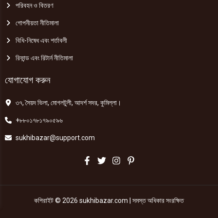
পরিবহন ও বিতরণ
গোপনীয়তা নীতিমালা
বিধি-নিষেধ এবং শর্তাবলী
রিফান্ড এবং রিটার্ন নীতিমালা
যোগাযোগ করুন
৩৭, সৈয়দ ভিলা, মোগলটুলী, আদর্শ সদর, কুমিল্লা।
+৮৮০১৭৮১৭৯০৫৯৬
sukhibazar@support.com
কপিরাইট © 2026 sukhibazar.com | সমস্ত অধিকার সংরক্ষিত