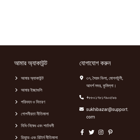
আমার অ্যাকাউন্ট
যোগাযোগ করুন
আমার অ্যাকাউন্ট
৩৭, সৈয়দ ভিলা, মোগলটুলী,
আদর্শ সদর, কুমিল্লা।
আমার ইচ্ছাগুলি
+৮৮০১৭৮১৭৯০৫৯৬
পরিবহন ও বিতরণ
sukhibazar@support.
গোপনীয়তা নীতিমালা
com
বিধি-নিষেধ এবং শর্তাবলী
রিফান্ড এবং রিটার্ন নীতিমালা