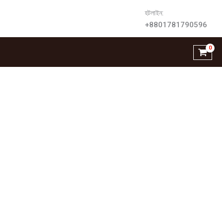
হটলাইন:
+8801781790596