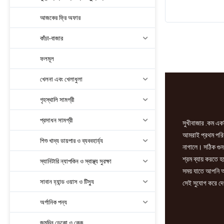
কর্ন
আজকের ফ্রি অফার
24gm
quantity
কাঁচা-বাজার
ফলমূল
খেলনা এবং খেলাধুলা
গৃহস্থালি সামগ্রী
প্রসাধন সামগ্রী
সুখীবাজার .কম একট
আমরাই প্রথম পরিবা
শিশু খাদ্য ডায়পার ও ব্যববহার্য্য
নাগালে। সঠিক গুন
শ্রম ব্যায় করতে 
স্যানিটারি ন্যাপকিন ও স্বাস্থ্য সুরক্ষা
সময় যাতে আপনি আ
সাবান হ্যান্ড ওয়াস ও টিস্যু
সেই সুযোগ করে দে
অর্গানিক পন্য
জন্মদিন ডেকো ও কেক