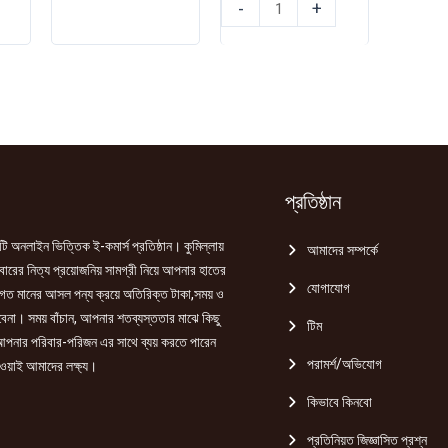
হার্ভেস্ট
নেসলে
-
+
চিকেন
ম্যাগি
মিট
হেলদি
বল
স্যুপ
1kg
থাই
quantity
স্যাচেট
৩৫
গ্রাম
quantity
প্রতিষ্ঠান
ি অনলাইন ভিত্তিক ই-কমার্স প্রতিষ্ঠান। কুমিল্লায়
আমাদের সম্পর্কে
রের নিত্য প্রয়োজনিয় সামগ্রী নিয়ে আপনার হাতের
যোগাযোগ
গত মানের আসল পন্য ক্রয়ে অতিরিক্ত টাকা,সময় ও
হবেনা। সময় বাঁচান, আপনার শতব্যস্ততার মাঝে কিছু
টিম
পনার পরিবার-পরিজন এর সাথে ব্যয় করতে পারেন
পরামর্শ/অভিযোগ
ওয়াই আমাদের লক্ষ্য।
কিভাবে কিনবো
প্রতিনিয়ত জিজ্ঞাসিত প্রশ্ন