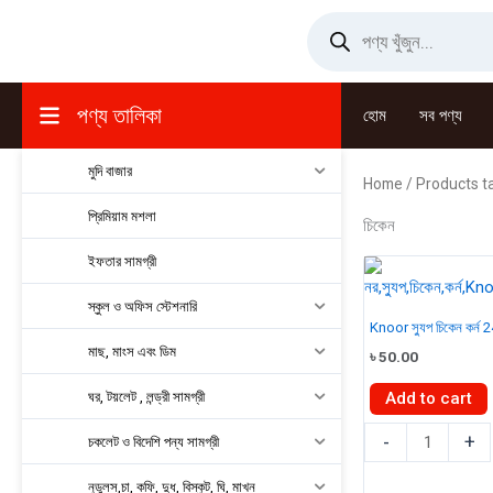
Skip
Products
search
to
content
পণ্য তালিকা
হোম
সব পণ্য
মুদি বাজার
Home
/ Products ta
প্রিমিয়াম মশলা
চিকেন
ইফতার সামগ্রী
স্কুল ও অফিস স্টেশনারি
Knoor স্যুপ চিকেন কর্ন
মাছ, মাংস এবং ডিম
৳
50.00
ঘর, টয়লেট , লন্ড্রী সামগ্রী
Add to cart
Knoor
-
+
চকলেট ও বিদেশি পন্য সামগ্রী
স্যুপ
চিকেন
নুডুলস,চা, কফি, দুধ, বিস্কুট, ঘি, মাখন