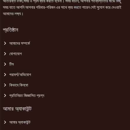
অতিরিক্ত টাকা,সময় ও শ্রম ব্যায় করতে হবেনা। সময় বাঁচান, আপনার শতব্যস্ততার মাঝে কিছু
সময় যাতে আপনি আপনার পরিবার-পরিজন এর সাথে ব্যয় করতে পারেন সেই সুযোগ করে দেওয়াই
আমাদের লক্ষ্য।
প্রতিষ্ঠান
আমাদের সম্পর্কে
যোগাযোগ
টিম
পরামর্শ/অভিযোগ
কিভাবে কিনবো
প্রতিনিয়ত জিজ্ঞাসিত প্রশ্ন
আমার অ্যাকাউন্ট
আমার অ্যাকাউন্ট