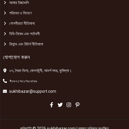
আমার ইচ্ছাগুলি
পরিবহন ও বিতরণ
গোপনীয়তা নীতিমালা
বিধি-নিষেধ এবং শর্তাবলী
রিফান্ড এবং রিটার্ন নীতিমালা
যোগাযোগ করুন
৩৭, সৈয়দ ভিলা, মোগলটুলী, আদর্শ সদর, কুমিল্লা।
+৮৮০১৭৮১৭৯০৫৯৬
sukhibazar@support.com
কপিরাইট © 2026 sukhibazar.com | সমস্ত অধিকার সংরক্ষিত