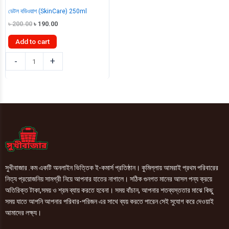
ডেটল বডিওয়াশ (SkinCare) 250ml
Original
Current
৳
200.00
৳
190.00
price
price
was:
is:
Add to cart
৳ 200.00.
৳ 190.00.
ডেটল
-
+
বডিওয়াশ
(SkinCare)
250ml
quantity
সুখীবাজার .কম একটি অনলাইন ভিত্তিক ই-কমার্স প্রতিষ্ঠান। কুমিল্লায় আমরাই প্রথম পরিবারের
নিত্য প্রয়োজনিয় সামগ্রী নিয়ে আপনার হাতের নাগালে। সঠিক গুনগত মানের আসল পন্য ক্রয়ে
অতিরিক্ত টাকা,সময় ও শ্রম ব্যায় করতে হবেনা। সময় বাঁচান, আপনার শতব্যস্ততার মাঝে কিছু
সময় যাতে আপনি আপনার পরিবার-পরিজন এর সাথে ব্যয় করতে পারেন সেই সুযোগ করে দেওয়াই
আমাদের লক্ষ্য।