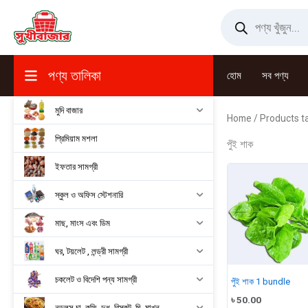
Skip
Products
search
to
content
পণ্য তালিকা
হোম
সব পণ্য
মুদি বাজার
Home
/ Products ta
প্রিমিয়াম মশলা
পুঁই শাক
ইফতার সামগ্রী
স্কুল ও অফিস স্টেশনারি
মাছ, মাংস এবং ডিম
ঘর, টয়লেট , লন্ড্রী সামগ্রী
চকলেট ও বিদেশি পন্য সামগ্রী
পুঁই শাক 1 bundle
৳
50.00
নুডুলস,চা, কফি, দুধ, বিস্কুট, ঘি, মাখন