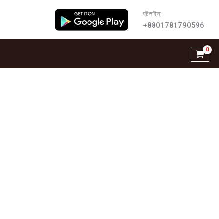
হটলাইন:
+8801781790596