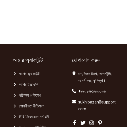
আমার অ্যাকাউন্ট
যোগাযোগ করুন
আমার অ্যাকাউন্ট
৩৭, সৈয়দ ভিলা, মোগলটুলী,
আদর্শ সদর, কুমিল্লা।
আমার ইচ্ছাগুলি
+৮৮০১৭৮১৭৯০৫৯৬
পরিবহন ও বিতরণ
sukhibazar@support.
গোপনীয়তা নীতিমালা
com
বিধি-নিষেধ এবং শর্তাবলী