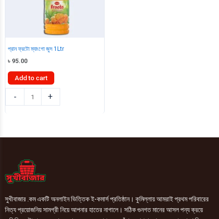
প্রান ফ্রটো ম্যাংগো জুস 1Ltr
৳
95.00
Add to cart
প্রান
-
+
ফ্রটো
ম্যাংগো
জুস
1Ltr
quantity
সুখীবাজার .কম একটি অনলাইন ভিত্তিক ই-কমার্স প্রতিষ্ঠান। কুমিল্লায় আমরাই প্রথম পরিবারের
নিত্য প্রয়োজনিয় সামগ্রী নিয়ে আপনার হাতের নাগালে। সঠিক গুনগত মানের আসল পন্য ক্রয়ে