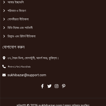
আমার ইচ্ছাগুলি
পরিবহন ও বিতরণ
গোপনীয়তা নীতিমালা
বিধি-নিষেধ এবং শর্তাবলী
রিফান্ড এবং রিটার্ন নীতিমালা
যোগাযোগ করুন
৩৭, সৈয়দ ভিলা, মোগলটুলী, আদর্শ সদর, কুমিল্লা।
+৮৮০১৭৮১৭৯০৫৯৬
sukhibazar@support.com
কপিরাইট © 2026 sukhibazar.com | সমস্ত অধিকার সংরক্ষিত