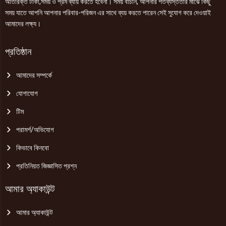
অতিরিক্ত টাকা,সময় ও শ্রম ব্যায় করতে হবেনা। সময় বাঁচান, আপনার শতব্যস্ততার মাঝে কিছু
সময় যাতে আপনি আপনার পরিবার-পরিজন এর সাথে ব্যয় করতে পারেন সেই সুযোগ করে দেওয়াই
আমাদের লক্ষ্য।
প্রতিষ্ঠান
আমাদের সম্পর্কে
যোগাযোগ
টিম
পরামর্শ/অভিযোগ
কিভাবে কিনবো
প্রতিনিয়ত জিজ্ঞাসিত প্রশ্ন
আমার অ্যাকাউন্ট
আমার অ্যাকাউন্ট