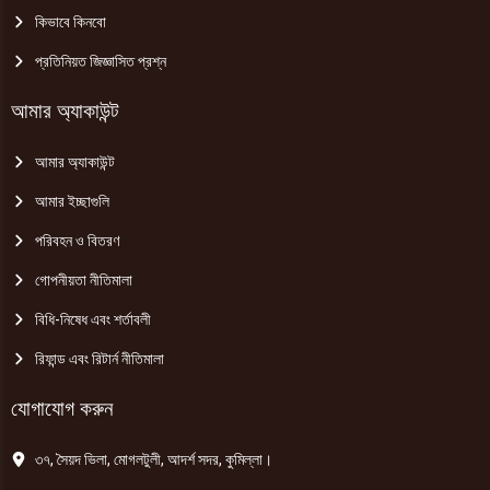
কিভাবে কিনবো
প্রতিনিয়ত জিজ্ঞাসিত প্রশ্ন
আমার অ্যাকাউন্ট
আমার অ্যাকাউন্ট
আমার ইচ্ছাগুলি
পরিবহন ও বিতরণ
গোপনীয়তা নীতিমালা
বিধি-নিষেধ এবং শর্তাবলী
রিফান্ড এবং রিটার্ন নীতিমালা
যোগাযোগ করুন
৩৭, সৈয়দ ভিলা, মোগলটুলী, আদর্শ সদর, কুমিল্লা।