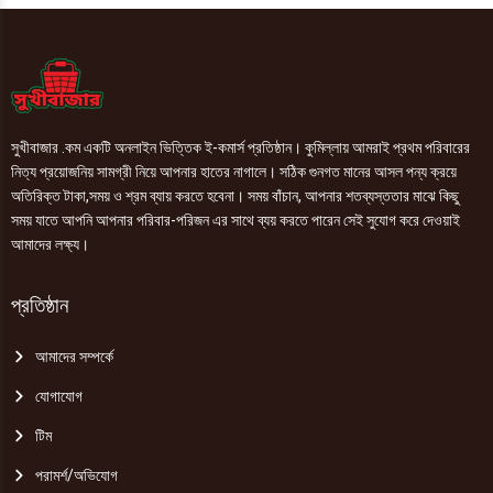
সুখীবাজার .কম একটি অনলাইন ভিত্তিক ই-কমার্স প্রতিষ্ঠান। কুমিল্লায় আমরাই প্রথম পরিবারের
নিত্য প্রয়োজনিয় সামগ্রী নিয়ে আপনার হাতের নাগালে। সঠিক গুনগত মানের আসল পন্য ক্রয়ে
অতিরিক্ত টাকা,সময় ও শ্রম ব্যায় করতে হবেনা। সময় বাঁচান, আপনার শতব্যস্ততার মাঝে কিছু
সময় যাতে আপনি আপনার পরিবার-পরিজন এর সাথে ব্যয় করতে পারেন সেই সুযোগ করে দেওয়াই
আমাদের লক্ষ্য।
প্রতিষ্ঠান
আমাদের সম্পর্কে
যোগাযোগ
টিম
পরামর্শ/অভিযোগ