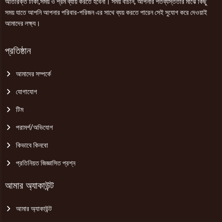
অতিরিক্ত টাকা,সময় ও শ্রম ব্যায় করতে হবেনা। সময় বাঁচান, আপনার শতব্যস্ততার মাঝে কিছু
সময় যাতে আপনি আপনার পরিবার-পরিজন এর সাথে ব্যয় করতে পারেন সেই সুযোগ করে দেওয়াই
আমাদের লক্ষ্য।
প্রতিষ্ঠান
আমাদের সম্পর্কে
যোগাযোগ
টিম
পরামর্শ/অভিযোগ
কিভাবে কিনবো
প্রতিনিয়ত জিজ্ঞাসিত প্রশ্ন
আমার অ্যাকাউন্ট
আমার অ্যাকাউন্ট