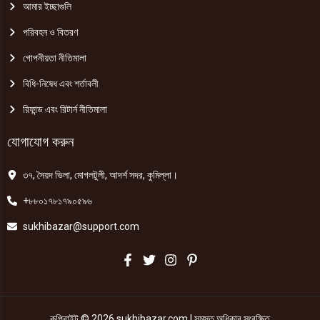
আমার ইচ্ছাগুলি
পরিবহন ও বিতরণ
গোপনীয়তা নীতিমালা
বিধি-নিষেধ এবং শর্তাবলী
রিফান্ড এবং রিটার্ন নীতিমালা
যোগাযোগ করুন
৩৭, সৈয়দ ভিলা, মোগলটুলী, আদর্শ সদর, কুমিল্লা।
+৮৮০১৭৮১৭৯০৫৯৬
sukhibazar@support.com
কপিরাইট © 2026 sukhibazar.com | সমস্ত অধিকার সংরক্ষিত