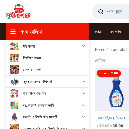
Skip
Products
search
to
content
পণ্য তালিকা
হোম
সব পণ্য
মুদি বাজার
Home
/ Products ta
প্রিমিয়াম মশলা
ফেব্রিক
ইফতার সামগ্রী
Save:
৳
2.00
স্কুল ও অফিস স্টেশনারি
মাছ, মাংস এবং ডিম
ঘর, টয়লেট , লন্ড্রী সামগ্রী
চকলেট ও বিদেশি পন্য সামগ্রী
চমক ফেব্রিক ব্রাইটেনার 
Original
Cur
৳
40.00
৳
38.00
নুডুলস,চা, কফি, দুধ, বিস্কুট, ঘি, মাখন