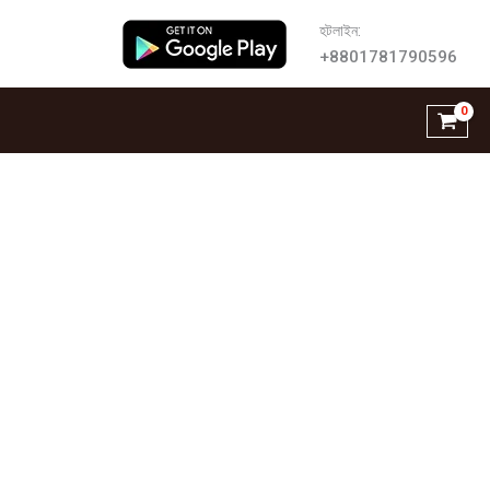
হটলাইন:
+8801781790596