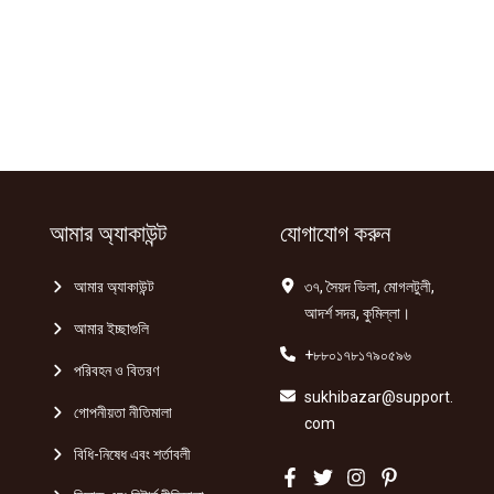
আমার অ্যাকাউন্ট
যোগাযোগ করুন
আমার অ্যাকাউন্ট
৩৭, সৈয়দ ভিলা, মোগলটুলী,
আদর্শ সদর, কুমিল্লা।
আমার ইচ্ছাগুলি
+৮৮০১৭৮১৭৯০৫৯৬
পরিবহন ও বিতরণ
sukhibazar@support.
গোপনীয়তা নীতিমালা
com
বিধি-নিষেধ এবং শর্তাবলী