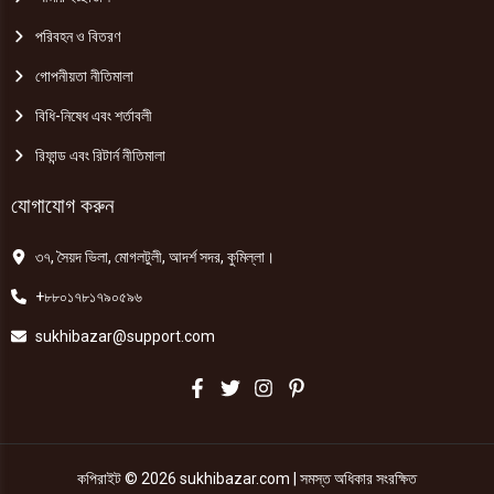
পরিবহন ও বিতরণ
গোপনীয়তা নীতিমালা
বিধি-নিষেধ এবং শর্তাবলী
রিফান্ড এবং রিটার্ন নীতিমালা
যোগাযোগ করুন
৩৭, সৈয়দ ভিলা, মোগলটুলী, আদর্শ সদর, কুমিল্লা।
+৮৮০১৭৮১৭৯০৫৯৬
sukhibazar@support.com
কপিরাইট © 2026 sukhibazar.com | সমস্ত অধিকার সংরক্ষিত