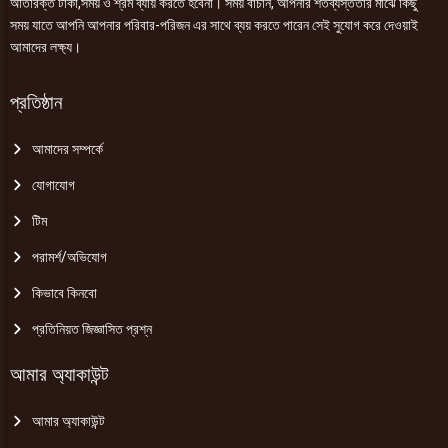
অতিরিক্ত টাকা,সময় ও শ্রম ব্যায় করতে হবেনা। সময় বাঁচান, আপনার শতব্যস্ততার মাঝে কিছু
সময় যাতে আপনি আপনার পরিবার-পরিজন এর সাথে ব্যয় করতে পারেন সেই সুযোগ করে দেওয়াই
আমাদের লক্ষ্য।
প্রতিষ্ঠান
আমাদের সম্পর্কে
যোগাযোগ
টিম
পরামর্শ/অভিযোগ
কিভাবে কিনবো
প্রতিনিয়ত জিজ্ঞাসিত প্রশ্ন
আমার অ্যাকাউন্ট
আমার অ্যাকাউন্ট