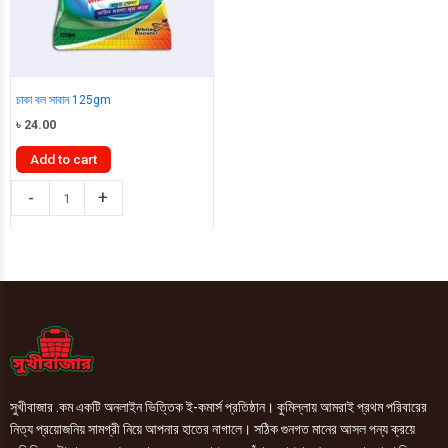
চাকা বল সাবান 125gm
৳
24.00
Add to cart
চাকা
-
+
বল
সাবান
125gm
quantity
সুখীবাজার .কম একটি অনলাইন ভিত্তিক ই-কমার্স প্রতিষ্ঠান। কুমিল্লায় আমরাই প্রথম পরিবারের
নিত্য প্রয়োজনিয় সামগ্রী নিয়ে আপনার হাতের নাগালে। সঠিক গুনগত মানের আসল পন্য ক্রয়ে