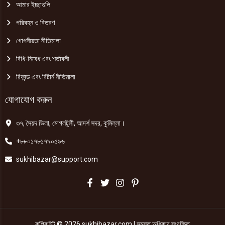
আমার ইচ্ছাগুলি
পরিবহন ও বিতরণ
গোপনীয়তা নীতিমালা
বিধি-নিষেধ এবং শর্তাবলী
রিফান্ড এবং রিটার্ন নীতিমালা
যোগাযোগ করুন
৩৭, সৈয়দ ভিলা, মোগলটুলী, আদর্শ সদর, কুমিল্লা।
+৮৮০১৭৮১৭৯০৫৯৬
sukhibazar@support.com
কপিরাইট © 2026 sukhibazar.com | সমস্ত অধিকার সংরক্ষিত