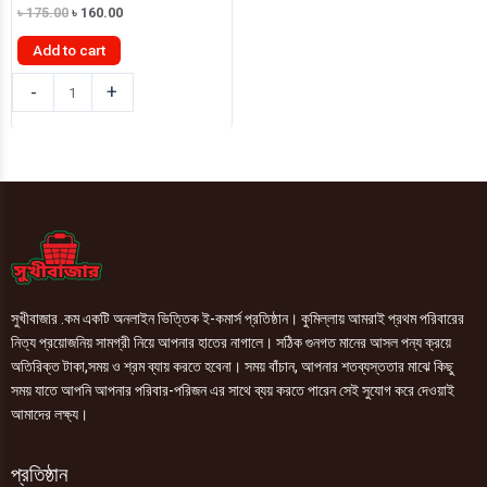
Original
Current
৳
175.00
৳
160.00
price
price
was:
is:
Add to cart
৳ 175.00.
৳ 160.00.
ভেরদা
-
+
মেয়োনিজ
237ml
quantity
সুখীবাজার .কম একটি অনলাইন ভিত্তিক ই-কমার্স প্রতিষ্ঠান। কুমিল্লায় আমরাই প্রথম পরিবারের
নিত্য প্রয়োজনিয় সামগ্রী নিয়ে আপনার হাতের নাগালে। সঠিক গুনগত মানের আসল পন্য ক্রয়ে
অতিরিক্ত টাকা,সময় ও শ্রম ব্যায় করতে হবেনা। সময় বাঁচান, আপনার শতব্যস্ততার মাঝে কিছু
সময় যাতে আপনি আপনার পরিবার-পরিজন এর সাথে ব্যয় করতে পারেন সেই সুযোগ করে দেওয়াই
আমাদের লক্ষ্য।
প্রতিষ্ঠান