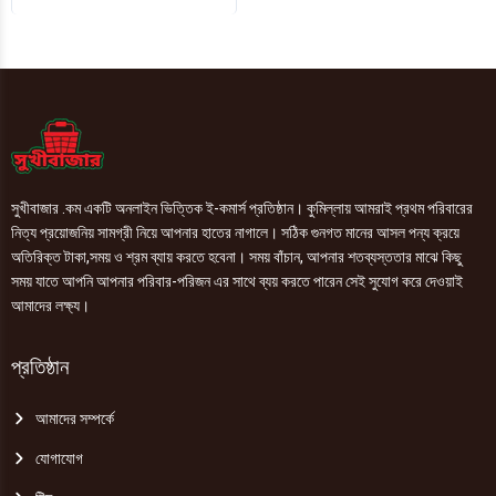
(তেলাপোকা)
625ml
quantity
সুখীবাজার .কম একটি অনলাইন ভিত্তিক ই-কমার্স প্রতিষ্ঠান। কুমিল্লায় আমরাই প্রথম পরিবারের
নিত্য প্রয়োজনিয় সামগ্রী নিয়ে আপনার হাতের নাগালে। সঠিক গুনগত মানের আসল পন্য ক্রয়ে
অতিরিক্ত টাকা,সময় ও শ্রম ব্যায় করতে হবেনা। সময় বাঁচান, আপনার শতব্যস্ততার মাঝে কিছু
সময় যাতে আপনি আপনার পরিবার-পরিজন এর সাথে ব্যয় করতে পারেন সেই সুযোগ করে দেওয়াই
আমাদের লক্ষ্য।
প্রতিষ্ঠান
আমাদের সম্পর্কে
যোগাযোগ